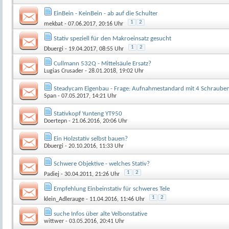
EinBein - KeinBein - ab auf die Schulter
1
2
mekbat
- 07.06.2017, 20:16 Uhr
Stativ speziell für den Makroeinsatz gesucht
1
2
Dbuergi
- 19.04.2017, 08:55 Uhr
Cullmann 532Q - Mittelsäule Ersatz?
Lugias Crusader
- 28.01.2018, 19:02 Uhr
Steadycam Eigenbau - Frage: Aufnahmestandard mit 4 Schraube
Span
- 07.05.2017, 14:21 Uhr
Stativkopf Yunteng YT950
Doertepn
- 21.06.2016, 20:06 Uhr
Ein Holzstativ selbst bauen?
Dbuergi
- 20.10.2016, 11:33 Uhr
Schwere Objektive - welches Stativ?
1
2
Padiej
- 30.04.2011, 21:26 Uhr
Empfehlung Einbeinstativ für schweres Tele
1
2
klein_Adlerauge
- 11.04.2016, 11:46 Uhr
suche Infos über alte Velbonstative
wittwer
- 03.05.2016, 20:41 Uhr