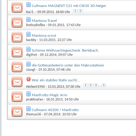
Cullmann MAGNESIT 525 mit CW30 3D-Neiger
1
2
Kai E.
- 09.09.2013, 16:00 Uhr
Mantona Travel
RetinaReflex
- 09.01.2015, 17:43 Uhr
Mantona scout
backby
- 11.03.2015, 22:27 Uhr
Schönes Weihnachtsgeschenk. Berlebach.
digifret
- 09.12.2014, 09:07 Uhr
die Gottesanbeterin unter den Makrostativen
stangl
- 19.10.2014, 07:46 Uhr
Wer ein stabiles Stativ sucht...
1
2
3
...
5
Herbert1950
- 13.01.2013, 07:30 Uhr
Manfrotto Magic Arm
praktinafan
- 16.01.2013, 14:50 Uhr
Cullmann 40200 / Manfrotto
thomas56
- 07.04.2014, 10:50 Uhr