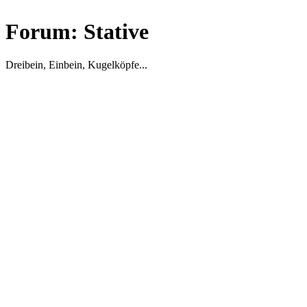
Forum:
Stative
Dreibein, Einbein, Kugelköpfe...
Themen im Forum
Titel
/
Erstellt von