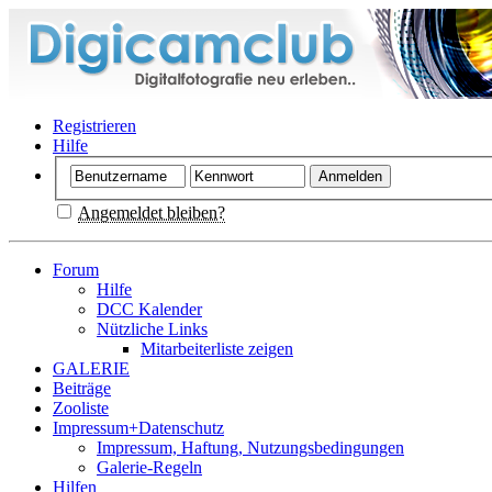
Registrieren
Hilfe
Angemeldet bleiben?
Forum
Hilfe
DCC Kalender
Nützliche Links
Mitarbeiterliste zeigen
GALERIE
Beiträge
Zooliste
Impressum+Datenschutz
Impressum, Haftung, Nutzungsbedingungen
Galerie-Regeln
Hilfen