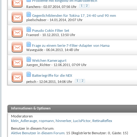
Probleme mit Ringblitz im Makrobereich
1
2
Ranchero
- 02.07.2014, 07:56 Uhr
Gegenlichtblenden für Tokina 17, 24-40 und 90 mm
pixelschubser
- 14.01.2014, 20:07 Uhr
Pseudo Cokin Filter Set
Fraenzel
- 10.12.2013, 13:50 Uhr
Frage zu einem Serie-7-Filter-Adapter von Hama
Waveguide
- 06.04.2013, 14:48 Uhr
Welchen Kameragurt
Juergen_Richter
- 12.06.2011, 07:09 Uhr
Batteriegriffe für die NEX
1
2
petsch
- 12.04.2011, 14:06 Uhr
Informationen & Optionen
Moderatoren
klein_Adlerauge
,
ropmann
,
hinnerker
,
LucisPictor
,
RetinaReflex
Benutzer in diesem Forum:
Aktive Benutzer in diesem Forum
: 15 (Registrierte Benutzer: 0, Gäste: 15)