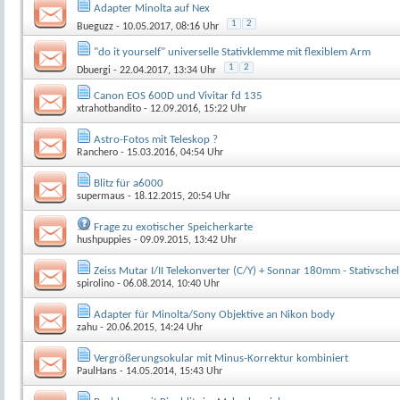
Adapter Minolta auf Nex
1
2
Bueguzz
- 10.05.2017, 08:16 Uhr
"do it yourself" universelle Stativklemme mit flexiblem Arm
1
2
Dbuergi
- 22.04.2017, 13:34 Uhr
Canon EOS 600D und Vivitar fd 135
xtrahotbandito
- 12.09.2016, 15:22 Uhr
Astro-Fotos mit Teleskop ?
Ranchero
- 15.03.2016, 04:54 Uhr
Blitz für a6000
supermaus
- 18.12.2015, 20:54 Uhr
Frage zu exotischer Speicherkarte
hushpuppies
- 09.09.2015, 13:42 Uhr
Zeiss Mutar I/II Telekonverter (C/Y) + Sonnar 180mm - Stativschel
spirolino
- 06.08.2014, 10:40 Uhr
Adapter für Minolta/Sony Objektive an Nikon body
zahu
- 20.06.2015, 14:24 Uhr
Vergrößerungsokular mit Minus-Korrektur kombiniert
PaulHans
- 14.05.2014, 15:43 Uhr