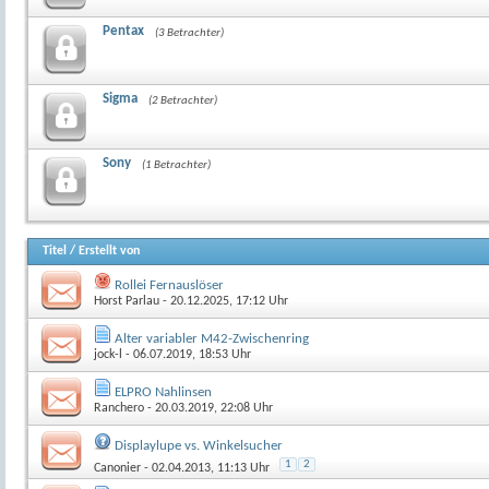
Pentax
(3 Betrachter)
Sigma
(2 Betrachter)
Sony
(1 Betrachter)
Titel
/
Erstellt von
Rollei Fernauslöser
Horst Parlau
- 20.12.2025, 17:12 Uhr
Alter variabler M42-Zwischenring
jock-l
- 06.07.2019, 18:53 Uhr
ELPRO Nahlinsen
Ranchero
- 20.03.2019, 22:08 Uhr
Displaylupe vs. Winkelsucher
1
2
Canonier
- 02.04.2013, 11:13 Uhr