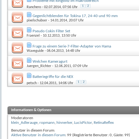
Probleme mit Ringblitz im Makrobereich
1
2
Ranchero
- 02.07.2014, 07:56 Uhr
Gegenlichtblenden für Tokina 17, 24-40 und 90 mm
pixelschubser
- 14.01.2014, 20:07 Uhr
Pseudo Cokin Filter Set
Fraenzel
- 10.12.2013, 13:50 Uhr
Frage zu einem Serie-7-Filter-Adapter von Hama
Waveguide
- 06.04.2013, 14:48 Uhr
Welchen Kameragurt
Juergen_Richter
- 12.06.2011, 07:09 Uhr
Batteriegriffe für die NEX
1
2
petsch
- 12.04.2011, 14:06 Uhr
Informationen & Optionen
Moderatoren
klein_Adlerauge
,
ropmann
,
hinnerker
,
LucisPictor
,
RetinaReflex
Benutzer in diesem Forum:
Aktive Benutzer in diesem Forum
: 99 (Registrierte Benutzer: 0, Gäste: 99)