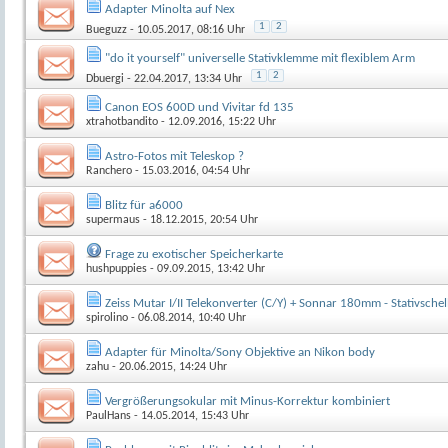
Adapter Minolta auf Nex
1
2
Bueguzz
- 10.05.2017, 08:16 Uhr
"do it yourself" universelle Stativklemme mit flexiblem Arm
1
2
Dbuergi
- 22.04.2017, 13:34 Uhr
Canon EOS 600D und Vivitar fd 135
xtrahotbandito
- 12.09.2016, 15:22 Uhr
Astro-Fotos mit Teleskop ?
Ranchero
- 15.03.2016, 04:54 Uhr
Blitz für a6000
supermaus
- 18.12.2015, 20:54 Uhr
Frage zu exotischer Speicherkarte
hushpuppies
- 09.09.2015, 13:42 Uhr
Zeiss Mutar I/II Telekonverter (C/Y) + Sonnar 180mm - Stativschel
spirolino
- 06.08.2014, 10:40 Uhr
Adapter für Minolta/Sony Objektive an Nikon body
zahu
- 20.06.2015, 14:24 Uhr
Vergrößerungsokular mit Minus-Korrektur kombiniert
PaulHans
- 14.05.2014, 15:43 Uhr