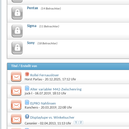
Pentax
(14 Betrachter)
Sigma
(11 Betrachter)
Sony
(18 Betrachter)
Titel
/
Erstellt von
Rollei Fernauslöser
Horst Parlau
- 20.12.2025, 17:12 Uhr
Alter variabler M42-Zwischenring
jock-l
- 06.07.2019, 18:53 Uhr
ELPRO Nahlinsen
Ranchero
- 20.03.2019, 22:08 Uhr
Displaylupe vs. Winkelsucher
1
2
Canonier
- 02.04.2013, 11:13 Uhr