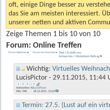
oft, einige Dinge besser zu versteh
das Sie am meisten interessiert. Ü
unserer netten und aktiven Commun
Zeige Themen 1 bis 10 von 10
Forum:
Online Treffen
Forum-Optionen
Forum durchsuchen
Titel
/
Erstellt von
Antworten
/
Hits
letztem Beitrag
Wichtig:
Virtuelles Weihnach
LucisPictor
- 29.11.2015, 11:44 
1
2
3
...
5
Antworten:
43
LucisPictor
Hits: 946
26.12.2015,
13:24
Termin: 27.5. (Lust auf ein virt