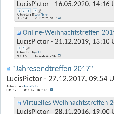
LucisPictor
- 16.05.2020, 14:16 
1
2
3
...
7
Antworten:
68
LucisPictor
Hits: 1.435
21.10.2021,
10:57
Online-Weihnachtstreffen 201
LucisPictor
- 21.12.2019, 13:10 
1
2
Antworten:
16
jock-l
Hits: 577
31.12.2019,
09:17
"Jahresendtreffen 2017"
LucisPictor
- 27.12.2017, 09:54 
Antworten:
6
LucisPictor
Hits: 178
01.01.2018,
21:53
Virtuelles Weihnachtstreffen 
LucisPictor
- 28.11.2016, 19:00 