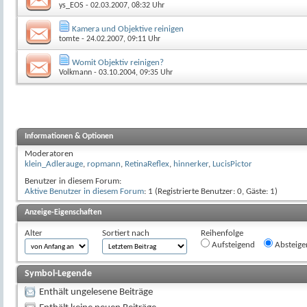
ys_EOS
- 02.03.2007, 08:32 Uhr
Kamera und Objektive reinigen
tomte
- 24.02.2007, 09:11 Uhr
Womit Objektiv reinigen?
Volkmann
- 03.10.2004, 09:35 Uhr
Informationen & Optionen
Moderatoren
klein_Adlerauge
,
ropmann
,
RetinaReflex
,
hinnerker
,
LucisPictor
Benutzer in diesem Forum:
Aktive Benutzer in diesem Forum
: 1 (Registrierte Benutzer: 0, Gäste: 1)
Anzeige-Eigenschaften
Alter
Sortiert nach
Reihenfolge
Aufsteigend
Absteige
Symbol-Legende
Enthält ungelesene Beiträge