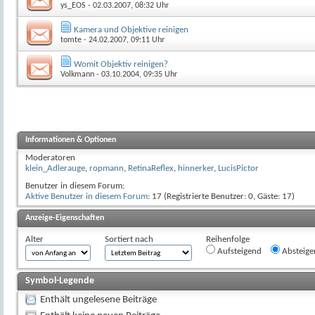
ys_EOS
- 02.03.2007, 08:32 Uhr
Kamera und Objektive reinigen
tomte
- 24.02.2007, 09:11 Uhr
Womit Objektiv reinigen?
Volkmann
- 03.10.2004, 09:35 Uhr
Informationen & Optionen
Moderatoren
klein_Adlerauge
,
ropmann
,
RetinaReflex
,
hinnerker
,
LucisPictor
Benutzer in diesem Forum:
Aktive Benutzer in diesem Forum
: 17 (Registrierte Benutzer: 0, Gäste: 17)
Anzeige-Eigenschaften
Alter
Sortiert nach
Reihenfolge
Aufsteigend
Absteige
Symbol-Legende
Enthält ungelesene Beiträge