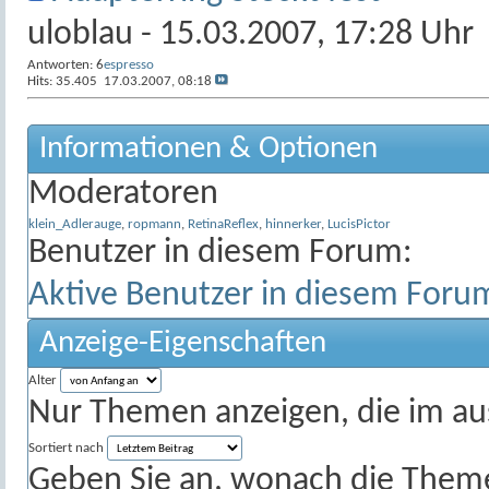
uloblau
- 15.03.2007, 17:28 Uhr
Antworten:
6
espresso
Hits: 35.405
17.03.2007,
08:18
Informationen & Optionen
Moderatoren
klein_Adlerauge
,
ropmann
,
RetinaReflex
,
hinnerker
,
LucisPictor
Benutzer in diesem Forum:
Aktive Benutzer in diesem Foru
Anzeige-Eigenschaften
Alter
Nur Themen anzeigen, die im au
Sortiert nach
Geben Sie an, wonach die Themenl