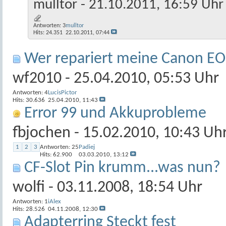
mulltor
- 21.10.2011, 16:59 Uhr
Antworten:
3
mulltor
Hits: 24.351
22.10.2011,
07:44
Wer repariert meine Canon E
wf2010
- 25.04.2010, 05:53 Uhr
Antworten:
4
LucisPictor
Hits: 30.636
25.04.2010,
11:43
Error 99 und Akkuprobleme
fbjochen
- 15.02.2010, 10:43 Uh
1
2
3
Antworten:
25
Padiej
Hits: 62.900
03.03.2010,
13:12
CF-Slot Pin krumm...was nun?
wolfi
- 03.11.2008, 18:54 Uhr
Antworten:
1
iAlex
Hits: 28.526
04.11.2008,
12:30
Adapterring Steckt fest