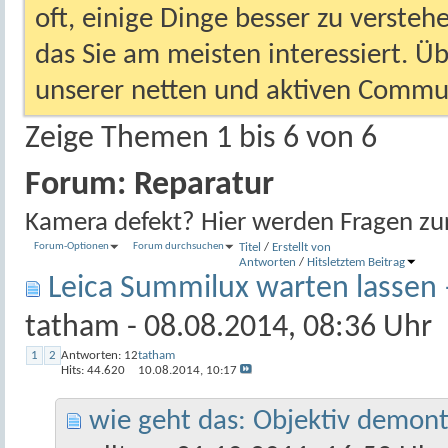
oft, einige Dinge besser zu versteh
das Sie am meisten interessiert. Ü
unserer netten und aktiven Commun
Zeige Themen 1 bis 6 von 6
Forum:
Reparatur
Kamera defekt? Hier werden Fragen zu
Forum-Optionen
Forum durchsuchen
Titel
/
Erstellt von
Antworten
/
Hits
letztem Beitrag
Leica Summilux warten lassen 
tatham
- 08.08.2014, 08:36 Uhr
1
2
Antworten:
12
tatham
Hits: 44.620
10.08.2014,
10:17
wie geht das: Objektiv demon