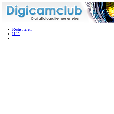
Registrieren
Hilfe
Angemeldet bleiben?
Forum
Hilfe
DCC Kalender
Nützliche Links
Mitarbeiterliste zeigen
GALERIE
Beiträge
Zooliste
Impressum+Datenschutz
Impressum, Haftung, Nutzungsbedingungen
Galerie-Regeln
Hilfen