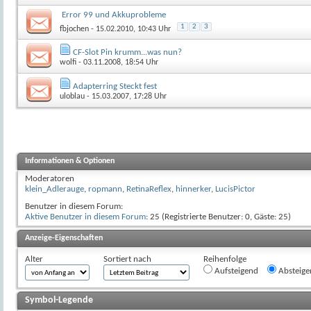
Error 99 und Akkuprobleme
1
2
3
fbjochen
- 15.02.2010, 10:43 Uhr
CF-Slot Pin krumm...was nun?
wolfi
- 03.11.2008, 18:54 Uhr
Adapterring Steckt fest
uloblau
- 15.03.2007, 17:28 Uhr
Informationen & Optionen
Moderatoren
klein_Adlerauge
,
ropmann
,
RetinaReflex
,
hinnerker
,
LucisPictor
Benutzer in diesem Forum:
Aktive Benutzer in diesem Forum
: 25 (Registrierte Benutzer: 0, Gäste: 25)
Anzeige-Eigenschaften
Alter
Sortiert nach
Reihenfolge
Aufsteigend
Absteige
Symbol-Legende