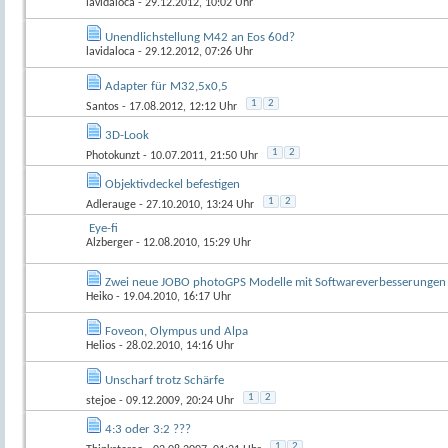
lavidaloca
- 29.12.2012, 10:02 Uhr
Unendlichstellung M42 an Eos 60d?
lavidaloca
- 29.12.2012, 07:26 Uhr
Adapter für M32,5x0,5
1
2
Santos
- 17.08.2012, 12:12 Uhr
3D-Look
1
2
Photokunzt
- 10.07.2011, 21:50 Uhr
Objektivdeckel befestigen
1
2
Adlerauge
- 27.10.2010, 13:24 Uhr
Eye-fi
Alzberger
- 12.08.2010, 15:29 Uhr
Zwei neue JOBO photoGPS Modelle mit Softwareverbesserungen
Heiko
- 19.04.2010, 16:17 Uhr
Foveon, Olympus und Alpa
Helios
- 28.02.2010, 14:16 Uhr
Unscharf trotz Schärfe
1
2
stejoe
- 09.12.2009, 20:24 Uhr
4:3 oder 3:2 ???
1
2