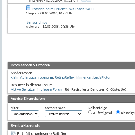
Thinkstereo
- 02.08.2007, 01:21 Uhr
Rotstich beim Drucken mit Epson 2400
Struppo
- 08.04.2007, 10:47 Uhr
Sensor chips
wakelord
- 12.03.2005, 09:36 Uhr
Informationen & Optionen
Moderatoren
klein_Adlerauge
,
ropmann
,
RetinaReflex
,
hinnerker
,
LucisPictor
Benutzer in diesem Forum:
Aktive Benutzer in diesem Forum
: 86 (Registrierte Benutzer: 0, Gäste: 86)
Anzeige-Eigenschaften
Alter
Sortiert nach
Reihenfolge
Aufsteigend
Absteige
Symbol-Legende
Enthält ungelesene Beiträge