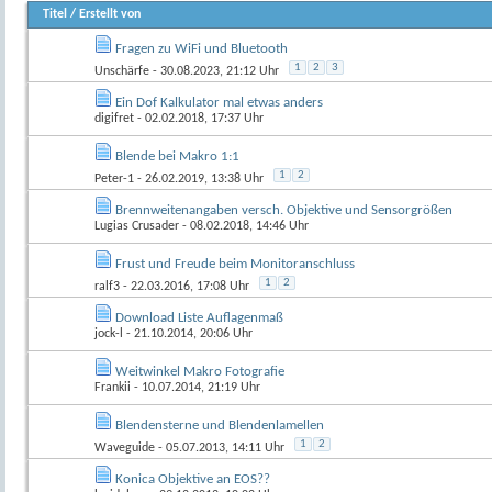
Titel
/
Erstellt von
Fragen zu WiFi und Bluetooth
1
2
3
Unschärfe
- 30.08.2023, 21:12 Uhr
Ein Dof Kalkulator mal etwas anders
digifret
- 02.02.2018, 17:37 Uhr
Blende bei Makro 1:1
1
2
Peter-1
- 26.02.2019, 13:38 Uhr
Brennweitenangaben versch. Objektive und Sensorgrößen
Lugias Crusader
- 08.02.2018, 14:46 Uhr
Frust und Freude beim Monitoranschluss
1
2
ralf3
- 22.03.2016, 17:08 Uhr
Download Liste Auflagenmaß
jock-l
- 21.10.2014, 20:06 Uhr
Weitwinkel Makro Fotografie
Frankii
- 10.07.2014, 21:19 Uhr
Blendensterne und Blendenlamellen
1
2
Waveguide
- 05.07.2013, 14:11 Uhr
Konica Objektive an EOS??