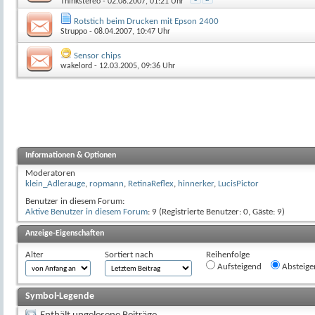
Thinkstereo
- 02.08.2007, 01:21 Uhr
Rotstich beim Drucken mit Epson 2400
Struppo
- 08.04.2007, 10:47 Uhr
Sensor chips
wakelord
- 12.03.2005, 09:36 Uhr
Informationen & Optionen
Moderatoren
klein_Adlerauge
,
ropmann
,
RetinaReflex
,
hinnerker
,
LucisPictor
Benutzer in diesem Forum:
Aktive Benutzer in diesem Forum
: 9 (Registrierte Benutzer: 0, Gäste: 9)
Anzeige-Eigenschaften
Alter
Sortiert nach
Reihenfolge
Aufsteigend
Absteige
Symbol-Legende