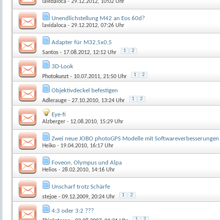
lavidaloca
- 29.12.2012, 10:02 Uhr
Unendlichstellung M42 an Eos 60d?
lavidaloca
- 29.12.2012, 07:26 Uhr
Adapter für M32,5x0,5
1
2
Santos
- 17.08.2012, 12:12 Uhr
3D-Look
1
2
Photokunzt
- 10.07.2011, 21:50 Uhr
Objektivdeckel befestigen
1
2
Adlerauge
- 27.10.2010, 13:24 Uhr
Eye-fi
Alzberger
- 12.08.2010, 15:29 Uhr
Zwei neue JOBO photoGPS Modelle mit Softwareverbesserungen
Heiko
- 19.04.2010, 16:17 Uhr
Foveon, Olympus und Alpa
Helios
- 28.02.2010, 14:16 Uhr
Unscharf trotz Schärfe
1
2
stejoe
- 09.12.2009, 20:24 Uhr
4:3 oder 3:2 ???
1
2