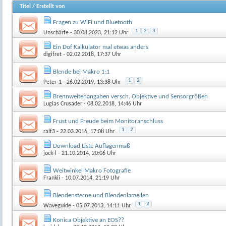
Titel
/
Erstellt von
Fragen zu WiFi und Bluetooth
1
2
3
Unschärfe
- 30.08.2023, 21:12 Uhr
Ein Dof Kalkulator mal etwas anders
digifret
- 02.02.2018, 17:37 Uhr
Blende bei Makro 1:1
1
2
Peter-1
- 26.02.2019, 13:38 Uhr
Brennweitenangaben versch. Objektive und Sensorgrößen
Lugias Crusader
- 08.02.2018, 14:46 Uhr
Frust und Freude beim Monitoranschluss
1
2
ralf3
- 22.03.2016, 17:08 Uhr
Download Liste Auflagenmaß
jock-l
- 21.10.2014, 20:06 Uhr
Weitwinkel Makro Fotografie
Frankii
- 10.07.2014, 21:19 Uhr
Blendensterne und Blendenlamellen
1
2
Waveguide
- 05.07.2013, 14:11 Uhr
Konica Objektive an EOS??