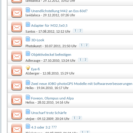
lavidaloca
- 29.12.2012, 10:02 Uhr
Unendlichstellung M42 an Eos 60d?
lavidaloca
- 29.12.2012, 07:26 Uhr
Adapter für M32,5x0,5
1
2
Santos
- 17.08.2012, 12:12 Uhr
3D-Look
1
2
Photokunzt
- 10.07.2011, 21:50 Uhr
Objektivdeckel befestigen
1
2
Adlerauge
- 27.10.2010, 13:24 Uhr
Eye-fi
Alzberger
- 12.08.2010, 15:29 Uhr
Zwei neue JOBO photoGPS Modelle mit Softwareverbesserungen
Heiko
- 19.04.2010, 16:17 Uhr
Foveon, Olympus und Alpa
Helios
- 28.02.2010, 14:16 Uhr
Unscharf trotz Schärfe
1
2
stejoe
- 09.12.2009, 20:24 Uhr
4:3 oder 3:2 ???
1
2