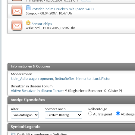
Thinkstereo
- 02.08.2007, 01:21 Uhr
Rotstich beim Drucken mit Epson 2400
Struppo
- 08.04.2007, 10:47 Uhr
Sensor chips
wakelord
- 12.03.2005, 09:36 Uhr
Informationen & Optionen
Moderatoren
klein_Adlerauge
,
ropmann
,
RetinaReflex
,
hinnerker
,
LucisPictor
Benutzer in diesem Forum:
Aktive Benutzer in diesem Forum
: 9 (Registrierte Benutzer: 0, Gäste: 9)
Anzeige-Eigenschaften
Alter
Sortiert nach
Reihenfolge
Aufsteigend
Absteige
Symbol-Legende