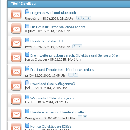
Titel
/
Erstellt von
Fragen zu WiFi und Bluetooth
1
2
3
Unschärfe
- 30.08.2023, 21:12 Uhr
Ein Dof Kalkulator mal etwas anders
digifret
- 02.02.2018, 17:37 Uhr
Blende bei Makro 1:1
1
2
Peter-1
- 26.02.2019, 13:38 Uhr
Brennweitenangaben versch. Objektive und Sensorgrößen
Lugias Crusader
- 08.02.2018, 14:46 Uhr
Frust und Freude beim Monitoranschluss
1
2
ralf3
- 22.03.2016, 17:08 Uhr
Download Liste Auflagenmaß
jock-l
- 21.10.2014, 20:06 Uhr
Weitwinkel Makro Fotografie
Frankii
- 10.07.2014, 21:19 Uhr
Blendensterne und Blendenlamellen
1
2
Waveguide
- 05.07.2013, 14:11 Uhr
Konica Objektive an EOS??