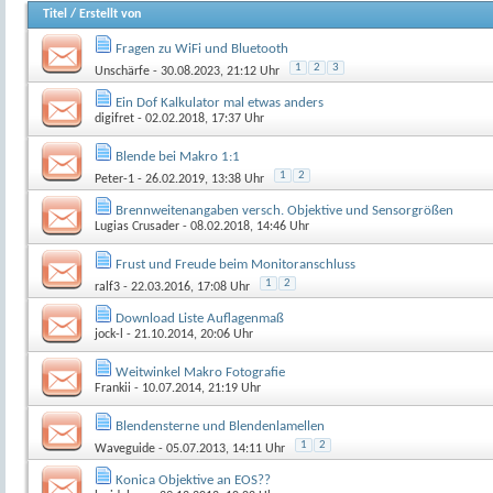
Titel
/
Erstellt von
Fragen zu WiFi und Bluetooth
1
2
3
Unschärfe
- 30.08.2023, 21:12 Uhr
Ein Dof Kalkulator mal etwas anders
digifret
- 02.02.2018, 17:37 Uhr
Blende bei Makro 1:1
1
2
Peter-1
- 26.02.2019, 13:38 Uhr
Brennweitenangaben versch. Objektive und Sensorgrößen
Lugias Crusader
- 08.02.2018, 14:46 Uhr
Frust und Freude beim Monitoranschluss
1
2
ralf3
- 22.03.2016, 17:08 Uhr
Download Liste Auflagenmaß
jock-l
- 21.10.2014, 20:06 Uhr
Weitwinkel Makro Fotografie
Frankii
- 10.07.2014, 21:19 Uhr
Blendensterne und Blendenlamellen
1
2
Waveguide
- 05.07.2013, 14:11 Uhr
Konica Objektive an EOS??