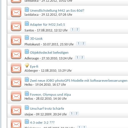
lavidaloca
- 29.12.2012, 10:02 Uhr
Unendlichstellung M42 an Eos 60d?
lavidaloca
- 29.12.2012, 07:26 Uhr
Adapter für M32,5x0,5
1
2
Santos
- 17.08.2012, 12:12 Uhr
3D-Look
1
2
Photokunzt
- 10.07.2011, 21:50 Uhr
Objektivdeckel befestigen
1
2
Adlerauge
- 27.10.2010, 13:24 Uhr
Eye-fi
Alzberger
- 12.08.2010, 15:29 Uhr
Zwei neue JOBO photoGPS Modelle mit Softwareverbesserungen
Heiko
- 19.04.2010, 16:17 Uhr
Foveon, Olympus und Alpa
Helios
- 28.02.2010, 14:16 Uhr
Unscharf trotz Schärfe
1
2
stejoe
- 09.12.2009, 20:24 Uhr
4:3 oder 3:2 ???
1
2