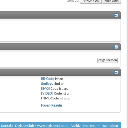
Gehe zu:
HDR / DRI
Nach oben
BB-Code
ist
an
.
Smileys
sind
an
.
[IMG]
Code ist
an
.
[VIDEO]
Code ist
an
.
HTML-Code ist
aus
.
Foren-Regeln
Kontakt
DigicamClub / www.digicamclub.de
Archiv
Impressum
Nach oben