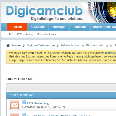
Forum
GALERIE
Beiträge
Zooliste
Impressum+Da
Hilfe
DCC Kalender
Nützliche Links
Forum
DigicamClub-Lounge
Fototechniken
Bildbearbeitung
H
Wenn Sie zum ersten Mal im DCC vorbeischauen, müssen Sie sich zunächst
registri
Gründen des Spamschutzes des Forums eine Registrierung nicht gelingen, so wenden
einige Dinge besser zu verstehen. Suchen Sie sich einfach das Forum aus, das Sie 
Forum:
HDR / DRI
Titel
/
Erstellt von
HDR Heidelberg
GoldMark
- 07.09.2015, 20:35 Uhr