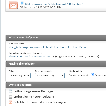
Gibt es sowas wie "subtil korrupte" Rohdaten?
Waldschrat
- 19.07.2017, 00:31 Uhr
Informationen & Optionen
Moderatoren
klein_Adlerauge
,
ropmann
,
RetinaReflex
,
hinnerker
,
LucisPictor
Benutzer in diesem Forum:
Aktive Benutzer in diesem Forum
: 15 (Registrierte Benutzer: 0, Gäste: 15)
Anzeige-Eigenschaften
Alter
Sortiert nach
Reihenfolge
Aufsteigend
Absteige
Symbol-Legende
Enthält ungelesene Beiträge
Enthält keine neuen Beiträge
Beliebtes Thema mit neuen Beiträgen