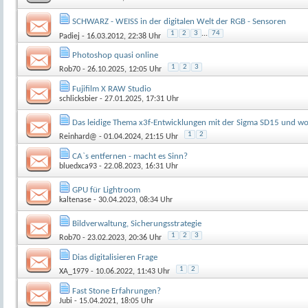
SCHWARZ - WEISS in der digitalen Welt der RGB - Sensoren
1
2
3
...
74
Padiej
- 16.03.2012, 22:38 Uhr
Photoshop quasi online
1
2
3
Rob70
- 26.10.2025, 12:05 Uhr
Fujifilm X RAW Studio
schlicksbier
- 27.01.2025, 17:31 Uhr
Das leidige Thema x3f-Entwicklungen mit der Sigma SD15 und wo
1
2
Reinhard@
- 01.04.2024, 21:15 Uhr
CA`s entfernen - macht es Sinn?
bluedxca93
- 22.08.2023, 16:31 Uhr
GPU für Lightroom
kaltenase
- 30.04.2023, 08:34 Uhr
Bildverwaltung, Sicherungsstrategie
1
2
3
Rob70
- 23.02.2023, 20:36 Uhr
Dias digitalisieren Frage
1
2
XA_1979
- 10.06.2022, 11:43 Uhr
Fast Stone Erfahrungen?
Jubi
- 15.04.2021, 18:05 Uhr