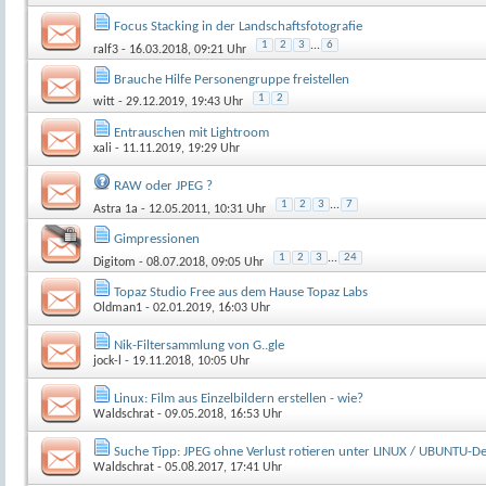
Focus Stacking in der Landschaftsfotografie
1
2
3
...
6
ralf3
- 16.03.2018, 09:21 Uhr
Brauche Hilfe Personengruppe freistellen
1
2
witt
- 29.12.2019, 19:43 Uhr
Entrauschen mit Lightroom
xali
- 11.11.2019, 19:29 Uhr
RAW oder JPEG ?
1
2
3
...
7
Astra 1a
- 12.05.2011, 10:31 Uhr
Gimpressionen
1
2
3
...
24
Digitom
- 08.07.2018, 09:05 Uhr
Topaz Studio Free aus dem Hause Topaz Labs
Oldman1
- 02.01.2019, 16:03 Uhr
Nik-Filtersammlung von G..gle
jock-l
- 19.11.2018, 10:05 Uhr
Linux: Film aus Einzelbildern erstellen - wie?
Waldschrat
- 09.05.2018, 16:53 Uhr
Suche Tipp: JPEG ohne Verlust rotieren unter LINUX / UBUNTU-De
Waldschrat
- 05.08.2017, 17:41 Uhr