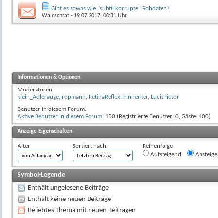
Gibt es sowas wie "subtil korrupte" Rohdaten?
Waldschrat
- 19.07.2017, 00:31 Uhr
Informationen & Optionen
Moderatoren
klein_Adlerauge
,
ropmann
,
RetinaReflex
,
hinnerker
,
LucisPictor
Benutzer in diesem Forum:
Aktive Benutzer in diesem Forum
: 100 (Registrierte Benutzer: 0, Gäste: 100)
Anzeige-Eigenschaften
Alter
Sortiert nach
Reihenfolge
Aufsteigend
Absteige
Symbol-Legende
Enthält ungelesene Beiträge
Enthält keine neuen Beiträge
Beliebtes Thema mit neuen Beiträgen