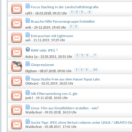
Focus Stacking in der Landschaftsfotografie
1
2
3
...
6
ralf3
- 16.03.2018, 09:21 Uhr
Brauche Hilfe Personengruppe freistellen
1
2
witt
- 29.12.2019, 19:43 Uhr
Entrauschen mit Lightroom
xali
- 11.11.2019, 19:29 Uhr
RAW oder JPEG ?
1
2
3
...
7
Astra 1a
- 12.05.2011, 10:31 Uhr
Gimpressionen
1
2
3
...
24
Digitom
- 08.07.2018, 09:05 Uhr
Topaz Studio Free aus dem Hause Topaz Labs
Oldman1
- 02.01.2019, 16:03 Uhr
Nik-Filtersammlung von G..gle
jock-l
- 19.11.2018, 10:05 Uhr
Linux: Film aus Einzelbildern erstellen - wie?
Waldschrat
- 09.05.2018, 16:53 Uhr
Suche Tipp: JPEG ohne Verlust rotieren unter LINUX / UBUNTU-De
Waldschrat
- 05.08.2017, 17:41 Uhr