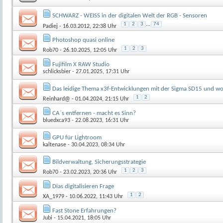
SCHWARZ - WEISS in der digitalen Welt der RGB - Sensoren
1
2
3
...
74
Padiej
- 16.03.2012, 22:38 Uhr
Photoshop quasi online
1
2
3
Rob70
- 26.10.2025, 12:05 Uhr
Fujifilm X RAW Studio
schlicksbier
- 27.01.2025, 17:31 Uhr
Das leidige Thema x3f-Entwicklungen mit der Sigma SD15 und wo
1
2
Reinhard@
- 01.04.2024, 21:15 Uhr
CA`s entfernen - macht es Sinn?
bluedxca93
- 22.08.2023, 16:31 Uhr
GPU für Lightroom
kaltenase
- 30.04.2023, 08:34 Uhr
Bildverwaltung, Sicherungsstrategie
1
2
3
Rob70
- 23.02.2023, 20:36 Uhr
Dias digitalisieren Frage
1
2
XA_1979
- 10.06.2022, 11:43 Uhr
Fast Stone Erfahrungen?
Jubi
- 15.04.2021, 18:05 Uhr