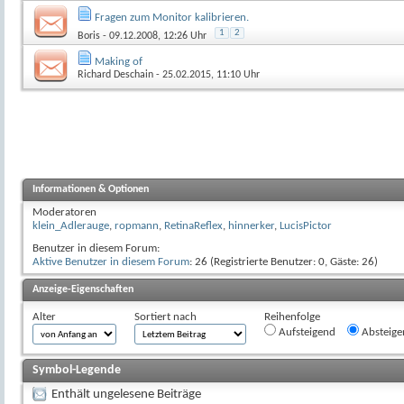
Fragen zum Monitor kalibrieren.
1
2
Boris
- 09.12.2008, 12:26 Uhr
Making of
Richard Deschain
- 25.02.2015, 11:10 Uhr
Informationen & Optionen
Moderatoren
klein_Adlerauge
,
ropmann
,
RetinaReflex
,
hinnerker
,
LucisPictor
Benutzer in diesem Forum:
Aktive Benutzer in diesem Forum
: 26 (Registrierte Benutzer: 0, Gäste: 26)
Anzeige-Eigenschaften
Alter
Sortiert nach
Reihenfolge
Aufsteigend
Absteige
Symbol-Legende
Enthält ungelesene Beiträge