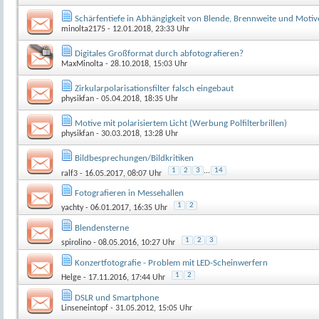
Schärfentiefe in Abhängigkeit von Blende, Brennweite und Motiv
minolta2175
- 12.01.2018, 23:33 Uhr
Digitales Großformat durch abfotografieren?
MaxMinolta
- 28.10.2018, 15:03 Uhr
Zirkularpolarisationsfilter falsch eingebaut
physikfan
- 05.04.2018, 18:35 Uhr
Motive mit polarisiertem Licht (Werbung Polfilterbrillen)
physikfan
- 30.03.2018, 13:28 Uhr
Bildbesprechungen/Bildkritiken
1
2
3
...
14
ralf3
- 16.05.2017, 08:07 Uhr
Fotografieren in Messehallen
1
2
yachty
- 06.01.2017, 16:35 Uhr
Blendensterne
1
2
3
spirolino
- 08.05.2016, 10:27 Uhr
Konzertfotografie - Problem mit LED-Scheinwerfern
1
2
Helge
- 17.11.2016, 17:44 Uhr
DSLR und Smartphone
Linseneintopf
- 31.05.2012, 15:05 Uhr