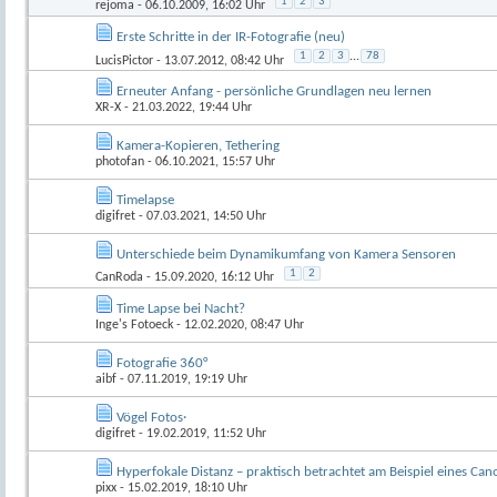
1
2
3
rejoma
- 06.10.2009, 16:02 Uhr
Erste Schritte in der IR-Fotografie (neu)
1
2
3
...
78
LucisPictor
- 13.07.2012, 08:42 Uhr
Erneuter Anfang - persönliche Grundlagen neu lernen
XR-X
- 21.03.2022, 19:44 Uhr
Kamera-Kopieren, Tethering
photofan
- 06.10.2021, 15:57 Uhr
Timelapse
digifret
- 07.03.2021, 14:50 Uhr
Unterschiede beim Dynamikumfang von Kamera Sensoren
1
2
CanRoda
- 15.09.2020, 16:12 Uhr
Time Lapse bei Nacht?
Inge's Fotoeck
- 12.02.2020, 08:47 Uhr
Fotografie 360°
aibf
- 07.11.2019, 19:19 Uhr
Vögel Fotos·
digifret
- 19.02.2019, 11:52 Uhr
Hyperfokale Distanz – praktisch betrachtet am Beispiel eines C
pixx
- 15.02.2019, 18:10 Uhr