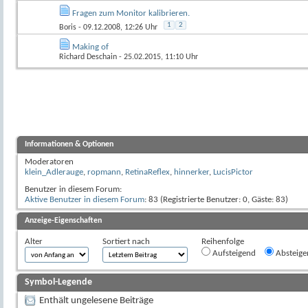
Fragen zum Monitor kalibrieren.
1
2
Boris
- 09.12.2008, 12:26 Uhr
Making of
Richard Deschain
- 25.02.2015, 11:10 Uhr
Informationen & Optionen
Moderatoren
klein_Adlerauge
,
ropmann
,
RetinaReflex
,
hinnerker
,
LucisPictor
Benutzer in diesem Forum:
Aktive Benutzer in diesem Forum
: 83 (Registrierte Benutzer: 0, Gäste: 83)
Anzeige-Eigenschaften
Alter
Sortiert nach
Reihenfolge
Aufsteigend
Absteige
Symbol-Legende
Enthält ungelesene Beiträge