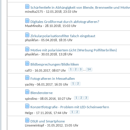
Schärfentiefe in Abhängigkeit von Blende, Brennweite und Motiv
minolta2175
- 12.01.2018, 23:33 Uhr
Digitales Großformat durch abfotografieren?
MaxMinolta
- 28.10.2018, 15:03 Uhr
Zirkularpolarisationsfilter falsch eingebaut
physikfan
- 05.04.2018, 18:35 Uhr
Motive mit polarisiertem Licht (Werbung Polfilterbrillen)
physikfan
- 30.03.2018, 13:28 Uhr
Bildbesprechungen/Bildkritiken
1
2
3
...
14
ralf3
- 16.05.2017, 08:07 Uhr
Fotografieren in Messehallen
1
2
yachty
- 06.01.2017, 16:35 Uhr
Blendensterne
1
2
3
spirolino
- 08.05.2016, 10:27 Uhr
Konzertfotografie - Problem mit LED-Scheinwerfern
1
2
Helge
- 17.11.2016, 17:44 Uhr
DSLR und Smartphone
Linseneintopf
- 31.05.2012, 15:05 Uhr