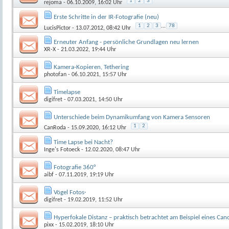
1
2
3
rejoma
- 06.10.2009, 16:02 Uhr
Erste Schritte in der IR-Fotografie (neu)
1
2
3
...
78
LucisPictor
- 13.07.2012, 08:42 Uhr
Erneuter Anfang - persönliche Grundlagen neu lernen
XR-X
- 21.03.2022, 19:44 Uhr
Kamera-Kopieren, Tethering
photofan
- 06.10.2021, 15:57 Uhr
Timelapse
digifret
- 07.03.2021, 14:50 Uhr
Unterschiede beim Dynamikumfang von Kamera Sensoren
1
2
CanRoda
- 15.09.2020, 16:12 Uhr
Time Lapse bei Nacht?
Inge's Fotoeck
- 12.02.2020, 08:47 Uhr
Fotografie 360°
aibf
- 07.11.2019, 19:19 Uhr
Vögel Fotos·
digifret
- 19.02.2019, 11:52 Uhr
Hyperfokale Distanz – praktisch betrachtet am Beispiel eines C
pixx
- 15.02.2019, 18:10 Uhr