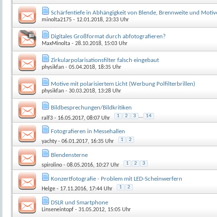
Schärfentiefe in Abhängigkeit von Blende, Brennweite und Motiv
minolta2175
- 12.01.2018, 23:33 Uhr
Digitales Großformat durch abfotografieren?
MaxMinolta
- 28.10.2018, 15:03 Uhr
Zirkularpolarisationsfilter falsch eingebaut
physikfan
- 05.04.2018, 18:35 Uhr
Motive mit polarisiertem Licht (Werbung Polfilterbrillen)
physikfan
- 30.03.2018, 13:28 Uhr
Bildbesprechungen/Bildkritiken
1
2
3
...
14
ralf3
- 16.05.2017, 08:07 Uhr
Fotografieren in Messehallen
1
2
yachty
- 06.01.2017, 16:35 Uhr
Blendensterne
1
2
3
spirolino
- 08.05.2016, 10:27 Uhr
Konzertfotografie - Problem mit LED-Scheinwerfern
1
2
Helge
- 17.11.2016, 17:44 Uhr
DSLR und Smartphone
Linseneintopf
- 31.05.2012, 15:05 Uhr