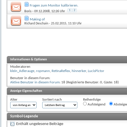
Fragen zum Monitor kalibrieren.
1
2
Boris
- 09.12.2008, 12:26 Uhr
Making of
Richard Deschain
- 25.02.2015, 11:10 Uhr
Informationen & Optionen
Moderatoren
klein_Adlerauge
,
ropmann
,
RetinaReflex
,
hinnerker
,
LucisPictor
Benutzer in diesem Forum:
Aktive Benutzer in diesem Forum
: 18 (Registrierte Benutzer: 0, Gäste: 18)
Anzeige-Eigenschaften
Alter
Sortiert nach
Reihenfolge
Aufsteigend
Absteige
Symbol-Legende
Enthält ungelesene Beiträge