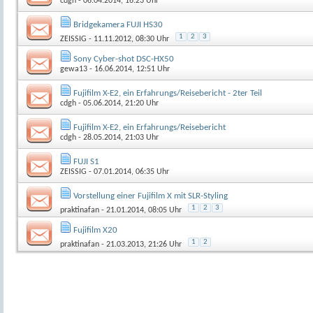
cdgh
- 06.04.2014, 16:23 Uhr
Bridgekamera FUJI HS30
1
2
3
ZEISSIG
- 11.11.2012, 08:30 Uhr
Sony Cyber-shot DSC-HX50
gewa13
- 16.06.2014, 12:51 Uhr
Fujifilm X-E2, ein Erfahrungs/Reisebericht - 2ter Teil
cdgh
- 05.06.2014, 21:20 Uhr
Fujifilm X-E2, ein Erfahrungs/Reisebericht
cdgh
- 28.05.2014, 21:03 Uhr
FUJI S1
ZEISSIG
- 07.01.2014, 06:35 Uhr
Vorstellung einer Fujifilm X mit SLR-Styling
1
2
3
praktinafan
- 21.01.2014, 08:05 Uhr
Fujifilm X20
1
2
praktinafan
- 21.03.2013, 21:26 Uhr