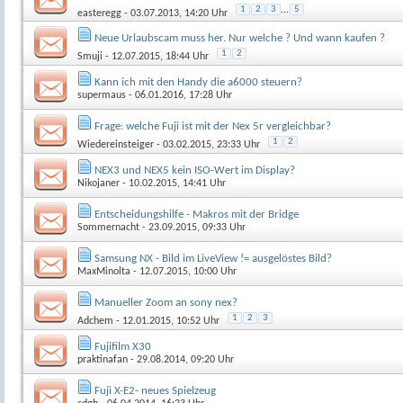
1
2
3
...
5
easteregg
- 03.07.2013, 14:20 Uhr
Neue Urlaubscam muss her. Nur welche ? Und wann kaufen ?
1
2
Smuji
- 12.07.2015, 18:44 Uhr
Kann ich mit den Handy die a6000 steuern?
supermaus
- 06.01.2016, 17:28 Uhr
Frage: welche Fuji ist mit der Nex 5r vergleichbar?
1
2
Wiedereinsteiger
- 03.02.2015, 23:33 Uhr
NEX3 und NEX5 kein ISO-Wert im Display?
Nikojaner
- 10.02.2015, 14:41 Uhr
Entscheidungshilfe - Makros mit der Bridge
Sommernacht
- 23.09.2015, 09:33 Uhr
Samsung NX - Bild im LiveView != ausgelöstes Bild?
MaxMinolta
- 12.07.2015, 10:00 Uhr
Manueller Zoom an sony nex?
1
2
3
Adchem
- 12.01.2015, 10:52 Uhr
Fujifilm X30
praktinafan
- 29.08.2014, 09:20 Uhr
Fuji X-E2- neues Spielzeug