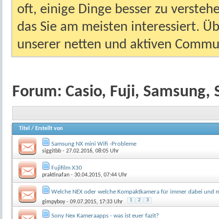
oft, einige Dinge besser zu versteh
das Sie am meisten interessiert. Ü
unserer netten und aktiven Commun
Forum:
Casio, Fuji, Samsung, 
Titel
/
Erstellt von
Samsung NX mini Wifi -Probleme
siggitbb
- 27.02.2016, 08:05 Uhr
Fujifilm X30
praktinafan
- 30.04.2015, 07:44 Uhr
Welche NEX oder welche Kompaktkamera für immer dabei und m
1
2
3
gimpyboy
- 09.07.2015, 17:33 Uhr
Sony Nex Kameraapps - was ist euer fazit?