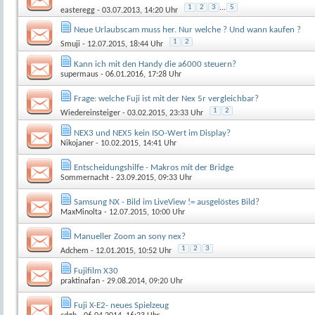
1
2
3
...
5
easteregg
- 03.07.2013, 14:20 Uhr
Neue Urlaubscam muss her. Nur welche ? Und wann kaufen ?
1
2
Smuji
- 12.07.2015, 18:44 Uhr
Kann ich mit den Handy die a6000 steuern?
supermaus
- 06.01.2016, 17:28 Uhr
Frage: welche Fuji ist mit der Nex 5r vergleichbar?
1
2
Wiedereinsteiger
- 03.02.2015, 23:33 Uhr
NEX3 und NEX5 kein ISO-Wert im Display?
Nikojaner
- 10.02.2015, 14:41 Uhr
Entscheidungshilfe - Makros mit der Bridge
Sommernacht
- 23.09.2015, 09:33 Uhr
Samsung NX - Bild im LiveView != ausgelöstes Bild?
MaxMinolta
- 12.07.2015, 10:00 Uhr
Manueller Zoom an sony nex?
1
2
3
Adchem
- 12.01.2015, 10:52 Uhr
Fujifilm X30
praktinafan
- 29.08.2014, 09:20 Uhr
Fuji X-E2- neues Spielzeug