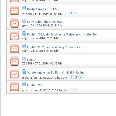
cdgh
- 06.04.2014, 16:23 Uhr
Bridgekamera FUJI HS30
1
2
3
ZEISSIG
- 11.11.2012, 08:30 Uhr
Sony Cyber-shot DSC-HX50
gewa13
- 16.06.2014, 12:51 Uhr
Fujifilm X-E2, ein Erfahrungs/Reisebericht - 2ter Teil
cdgh
- 05.06.2014, 21:20 Uhr
Fujifilm X-E2, ein Erfahrungs/Reisebericht
cdgh
- 28.05.2014, 21:03 Uhr
FUJI S1
ZEISSIG
- 07.01.2014, 06:35 Uhr
Vorstellung einer Fujifilm X mit SLR-Styling
1
2
3
praktinafan
- 21.01.2014, 08:05 Uhr
Fujifilm X20
1
2
praktinafan
- 21.03.2013, 21:26 Uhr