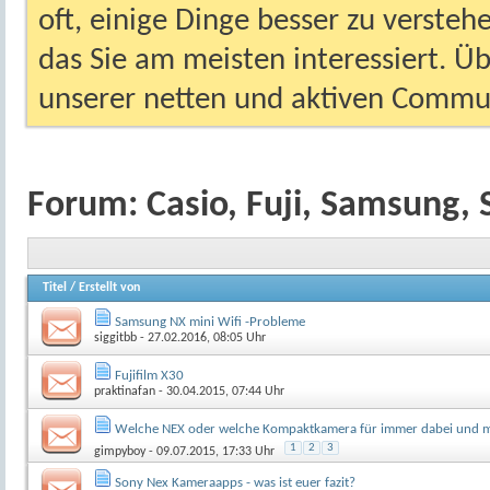
oft, einige Dinge besser zu versteh
das Sie am meisten interessiert. Ü
unserer netten und aktiven Commun
Forum:
Casio, Fuji, Samsung, 
Titel
/
Erstellt von
Samsung NX mini Wifi -Probleme
siggitbb
- 27.02.2016, 08:05 Uhr
Fujifilm X30
praktinafan
- 30.04.2015, 07:44 Uhr
Welche NEX oder welche Kompaktkamera für immer dabei und m
1
2
3
gimpyboy
- 09.07.2015, 17:33 Uhr
Sony Nex Kameraapps - was ist euer fazit?