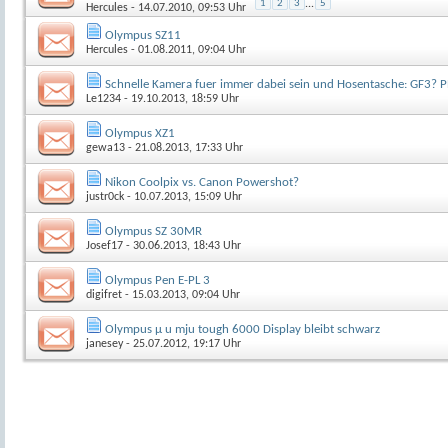
1
2
3
...
5
Hercules
- 14.07.2010, 09:53 Uhr
Olympus SZ11
Hercules
- 01.08.2011, 09:04 Uhr
Schnelle Kamera fuer immer dabei sein und Hosentasche: GF3? 
Le1234
- 19.10.2013, 18:59 Uhr
Olympus XZ1
gewa13
- 21.08.2013, 17:33 Uhr
Nikon Coolpix vs. Canon Powershot?
justr0ck
- 10.07.2013, 15:09 Uhr
Olympus SZ 30MR
Josef17
- 30.06.2013, 18:43 Uhr
Olympus Pen E-PL 3
digifret
- 15.03.2013, 09:04 Uhr
Olympus µ u mju tough 6000 Display bleibt schwarz
janesey
- 25.07.2012, 19:17 Uhr