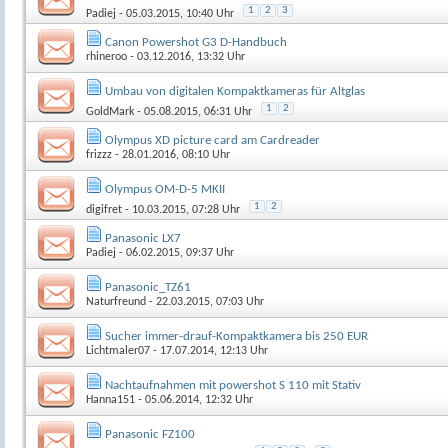
1
2
3
Padiej
- 05.03.2015, 10:40 Uhr
Canon Powershot G3 D-Handbuch
rhineroo
- 03.12.2016, 13:32 Uhr
Umbau von digitalen Kompaktkameras für Altglas
1
2
GoldMark
- 05.08.2015, 06:31 Uhr
Olympus XD picture card am Cardreader
frizzz
- 28.01.2016, 08:10 Uhr
Olympus OM-D-5 MKII
1
2
digifret
- 10.03.2015, 07:28 Uhr
Panasonic LX7
Padiej
- 06.02.2015, 09:37 Uhr
Panasonic_TZ61
Naturfreund
- 22.03.2015, 07:03 Uhr
Sucher immer-drauf-Kompaktkamera bis 250 EUR
Lichtmaler07
- 17.07.2014, 12:13 Uhr
Nachtaufnahmen mit powershot S 110 mit Stativ
Hanna151
- 05.06.2014, 12:32 Uhr
Panasonic FZ100