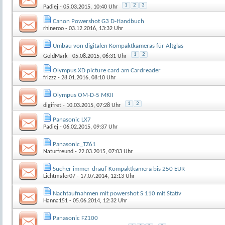
1
2
3
Padiej
- 05.03.2015, 10:40 Uhr
Canon Powershot G3 D-Handbuch
rhineroo
- 03.12.2016, 13:32 Uhr
Umbau von digitalen Kompaktkameras für Altglas
1
2
GoldMark
- 05.08.2015, 06:31 Uhr
Olympus XD picture card am Cardreader
frizzz
- 28.01.2016, 08:10 Uhr
Olympus OM-D-5 MKII
1
2
digifret
- 10.03.2015, 07:28 Uhr
Panasonic LX7
Padiej
- 06.02.2015, 09:37 Uhr
Panasonic_TZ61
Naturfreund
- 22.03.2015, 07:03 Uhr
Sucher immer-drauf-Kompaktkamera bis 250 EUR
Lichtmaler07
- 17.07.2014, 12:13 Uhr
Nachtaufnahmen mit powershot S 110 mit Stativ
Hanna151
- 05.06.2014, 12:32 Uhr
Panasonic FZ100