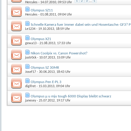
1
2
3
...
5
Hercules
- 14.07.2010, 09:53 Uhr
Olympus SZ11
Hercules
- 01.08.2011, 09:04 Uhr
Schnelle Kamera fuer immer dabei sein und Hosentasche: GF3? 
Le1234
- 19.10.2013, 18:59 Uhr
Olympus XZ1
gewa13
- 21.08.2013, 17:33 Uhr
Nikon Coolpix vs. Canon Powershot?
justr0ck
- 10.07.2013, 15:09 Uhr
Olympus SZ 30MR
Josef17
- 30.06.2013, 18:43 Uhr
Olympus Pen E-PL 3
digifret
- 15.03.2013, 09:04 Uhr
Olympus µ u mju tough 6000 Display bleibt schwarz
janesey
- 25.07.2012, 19:17 Uhr