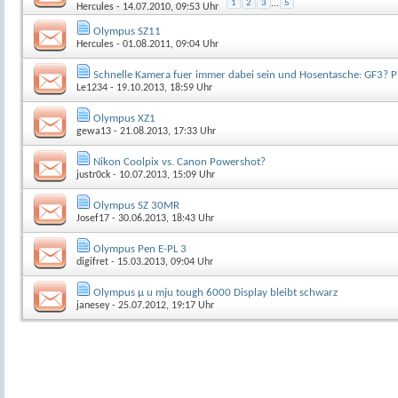
1
2
3
...
5
Hercules
- 14.07.2010, 09:53 Uhr
Olympus SZ11
Hercules
- 01.08.2011, 09:04 Uhr
Schnelle Kamera fuer immer dabei sein und Hosentasche: GF3? 
Le1234
- 19.10.2013, 18:59 Uhr
Olympus XZ1
gewa13
- 21.08.2013, 17:33 Uhr
Nikon Coolpix vs. Canon Powershot?
justr0ck
- 10.07.2013, 15:09 Uhr
Olympus SZ 30MR
Josef17
- 30.06.2013, 18:43 Uhr
Olympus Pen E-PL 3
digifret
- 15.03.2013, 09:04 Uhr
Olympus µ u mju tough 6000 Display bleibt schwarz
janesey
- 25.07.2012, 19:17 Uhr