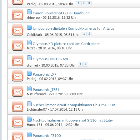
1
2
3
Padiej
- 05.03.2015, 10:40 Uhr
Canon Powershot G3 D-Handbuch
rhineroo
- 03.12.2016, 13:32 Uhr
Umbau von digitalen Kompaktkameras für Altglas
1
2
GoldMark
- 05.08.2015, 06:31 Uhr
Olympus XD picture card am Cardreader
frizzz
- 28.01.2016, 08:10 Uhr
Olympus OM-D-5 MKII
1
2
digifret
- 10.03.2015, 07:28 Uhr
Panasonic LX7
Padiej
- 06.02.2015, 09:37 Uhr
Panasonic_TZ61
Naturfreund
- 22.03.2015, 07:03 Uhr
Sucher immer-drauf-Kompaktkamera bis 250 EUR
Lichtmaler07
- 17.07.2014, 12:13 Uhr
Nachtaufnahmen mit powershot S 110 mit Stativ
Hanna151
- 05.06.2014, 12:32 Uhr
Panasonic FZ100