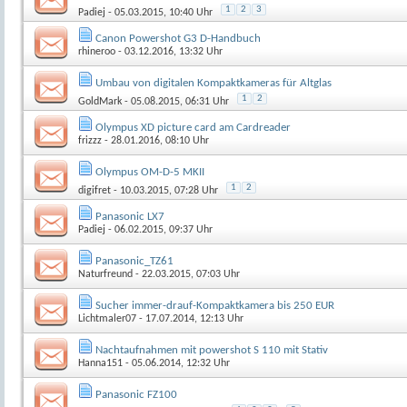
1
2
3
Padiej
- 05.03.2015, 10:40 Uhr
Canon Powershot G3 D-Handbuch
rhineroo
- 03.12.2016, 13:32 Uhr
Umbau von digitalen Kompaktkameras für Altglas
1
2
GoldMark
- 05.08.2015, 06:31 Uhr
Olympus XD picture card am Cardreader
frizzz
- 28.01.2016, 08:10 Uhr
Olympus OM-D-5 MKII
1
2
digifret
- 10.03.2015, 07:28 Uhr
Panasonic LX7
Padiej
- 06.02.2015, 09:37 Uhr
Panasonic_TZ61
Naturfreund
- 22.03.2015, 07:03 Uhr
Sucher immer-drauf-Kompaktkamera bis 250 EUR
Lichtmaler07
- 17.07.2014, 12:13 Uhr
Nachtaufnahmen mit powershot S 110 mit Stativ
Hanna151
- 05.06.2014, 12:32 Uhr
Panasonic FZ100