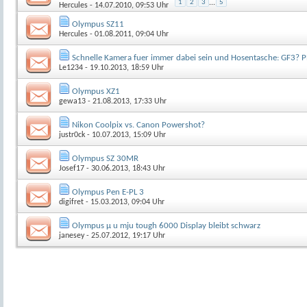
1
2
3
...
5
Hercules
- 14.07.2010, 09:53 Uhr
Olympus SZ11
Hercules
- 01.08.2011, 09:04 Uhr
Schnelle Kamera fuer immer dabei sein und Hosentasche: GF3? 
Le1234
- 19.10.2013, 18:59 Uhr
Olympus XZ1
gewa13
- 21.08.2013, 17:33 Uhr
Nikon Coolpix vs. Canon Powershot?
justr0ck
- 10.07.2013, 15:09 Uhr
Olympus SZ 30MR
Josef17
- 30.06.2013, 18:43 Uhr
Olympus Pen E-PL 3
digifret
- 15.03.2013, 09:04 Uhr
Olympus µ u mju tough 6000 Display bleibt schwarz
janesey
- 25.07.2012, 19:17 Uhr