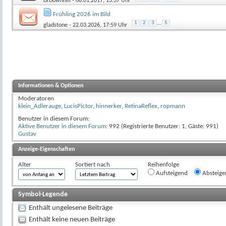
DrDownhill
- 08.01.2017, 13:37 Uhr
Frühling 2026 im Bild
1
2
3
...
5
gladstone
- 22.03.2026, 17:59 Uhr
Informationen & Optionen
Moderatoren
klein_Adlerauge
,
LucisPictor
,
hinnerker
,
RetinaReflex
,
ropmann
Benutzer in diesem Forum:
Aktive Benutzer in diesem Forum
: 992 (Registrierte Benutzer: 1, Gäste: 991)
Gustav
Anzeige-Eigenschaften
Alter
Sortiert nach
Reihenfolge
Aufsteigend
Absteige
Symbol-Legende
Enthält ungelesene Beiträge
Enthält keine neuen Beiträge