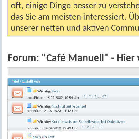
oft, einige Dinge besser zu versteh
das Sie am meisten interessiert. Ü
unserer netten und aktiven Commun
Forum:
"Café Manuell" - Hier 
Titel
/
Erstellt von
Wichtig:
Sets?
1
2
3
...
87
LucisPictor
- 18.02.2009, 10:54 Uhr
Wichtig:
Nachruf auf Fraenzel
hinnerker
- 21.07.2023, 11:12 Uhr
Wichtig:
Kurzhinweis zur Schreibweise bei Objektiven
1
2
3
...
5
hinnerker
- 16.04.2012, 22:43 Uhr
noch ein Text