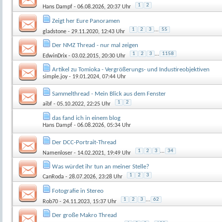
1
2
Hans Dampf
- 06.08.2026, 20:37 Uhr
Zeigt her Eure Panoramen
1
2
3
...
55
gladstone
- 29.11.2020, 12:43 Uhr
Der NMZ Thread - nur mal zeigen
1
2
3
...
1158
EdwinDrix
- 03.02.2015, 20:30 Uhr
Artikel zu Tomioka - Vergrößerungs- und Industireobjektiven
simple.joy
- 19.01.2024, 07:44 Uhr
Sammelthread - Mein Blick aus dem Fenster
1
2
aibf
- 05.10.2022, 22:25 Uhr
das fand ich in einem blog
Hans Dampf
- 06.08.2026, 05:34 Uhr
Der DCC-Portrait-Thread
1
2
3
...
34
Namenloser
- 14.02.2021, 19:49 Uhr
Was würdet ihr tun an meiner Stelle?
1
2
3
CanRoda
- 28.07.2026, 23:28 Uhr
Fotografie in Stereo
1
2
3
...
62
Rob70
- 24.11.2023, 15:37 Uhr
Der große Makro Thread