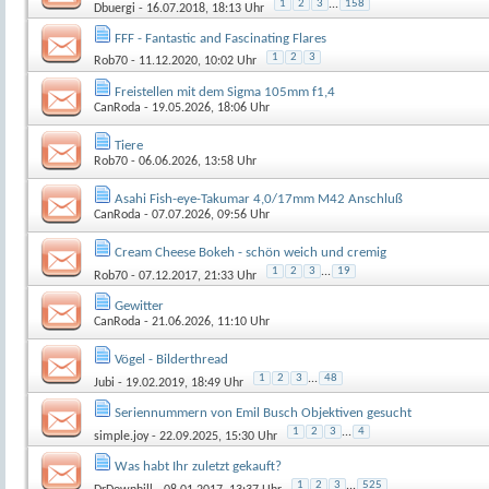
1
2
3
...
158
Dbuergi
- 16.07.2018, 18:13 Uhr
FFF - Fantastic and Fascinating Flares
1
2
3
Rob70
- 11.12.2020, 10:02 Uhr
Freistellen mit dem Sigma 105mm f1,4
CanRoda
- 19.05.2026, 18:06 Uhr
Tiere
Rob70
- 06.06.2026, 13:58 Uhr
Asahi Fish-eye-Takumar 4,0/17mm M42 Anschluß
CanRoda
- 07.07.2026, 09:56 Uhr
Cream Cheese Bokeh - schön weich und cremig
1
2
3
...
19
Rob70
- 07.12.2017, 21:33 Uhr
Gewitter
CanRoda
- 21.06.2026, 11:10 Uhr
Vögel - Bilderthread
1
2
3
...
48
Jubi
- 19.02.2019, 18:49 Uhr
Seriennummern von Emil Busch Objektiven gesucht
1
2
3
...
4
simple.joy
- 22.09.2025, 15:30 Uhr
Was habt Ihr zuletzt gekauft?
1
2
3
...
525