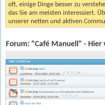
oft, einige Dinge besser zu versteh
das Sie am meisten interessiert. Ü
unserer netten und aktiven Commun
Forum:
"Café Manuell" - Hier 
Titel
/
Erstellt von
Wichtig:
Sets?
1
2
3
...
87
LucisPictor
- 18.02.2009, 10:54 Uhr
Wichtig:
Nachruf auf Fraenzel
hinnerker
- 21.07.2023, 11:12 Uhr
Wichtig:
Kurzhinweis zur Schreibweise bei Objektiven
1
2
3
...
5
hinnerker
- 16.04.2012, 22:43 Uhr
noch ein Text