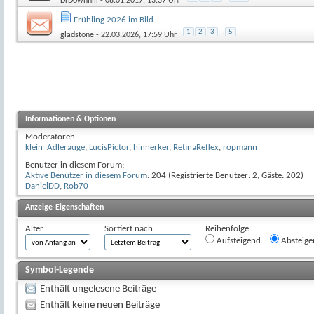
DrDownhill
- 08.01.2017, 13:37 Uhr
Frühling 2026 im Bild
1
2
3
...
5
gladstone
- 22.03.2026, 17:59 Uhr
Informationen & Optionen
Moderatoren
klein_Adlerauge
,
LucisPictor
,
hinnerker
,
RetinaReflex
,
ropmann
Benutzer in diesem Forum:
Aktive Benutzer in diesem Forum
: 204 (Registrierte Benutzer: 2, Gäste: 202)
DanielDD
,
Rob70
Anzeige-Eigenschaften
Alter
Sortiert nach
Reihenfolge
Aufsteigend
Absteige
Symbol-Legende
Enthält ungelesene Beiträge
Enthält keine neuen Beiträge