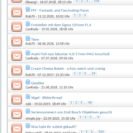
1
2
3
...
158
Dbuergi
- 16.07.2018, 18:13 Uhr
FFF - Fantastic and Fascinating Flares
1
2
3
Rob70
- 11.12.2020, 10:02 Uhr
Freistellen mit dem Sigma 105mm f1,4
CanRoda
- 19.05.2026, 18:06 Uhr
Tiere
Rob70
- 06.06.2026, 13:58 Uhr
Asahi Fish-eye-Takumar 4,0/17mm M42 Anschluß
CanRoda
- 07.07.2026, 09:56 Uhr
Cream Cheese Bokeh - schön weich und cremig
1
2
3
...
19
Rob70
- 07.12.2017, 21:33 Uhr
Gewitter
CanRoda
- 21.06.2026, 11:10 Uhr
Vögel - Bilderthread
1
2
3
...
48
Jubi
- 19.02.2019, 18:49 Uhr
Seriennummern von Emil Busch Objektiven gesucht
1
2
3
...
4
simple.joy
- 22.09.2025, 15:30 Uhr
Was habt Ihr zuletzt gekauft?
1
2
3
...
525