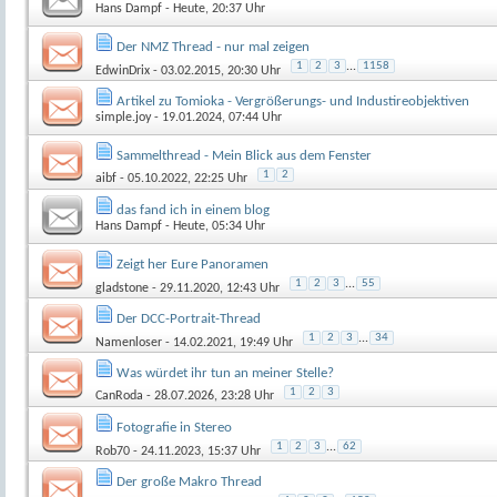
Hans Dampf
- Heute, 20:37 Uhr
Der NMZ Thread - nur mal zeigen
1
2
3
...
1158
EdwinDrix
- 03.02.2015, 20:30 Uhr
Artikel zu Tomioka - Vergrößerungs- und Industireobjektiven
simple.joy
- 19.01.2024, 07:44 Uhr
Sammelthread - Mein Blick aus dem Fenster
1
2
aibf
- 05.10.2022, 22:25 Uhr
das fand ich in einem blog
Hans Dampf
- Heute, 05:34 Uhr
Zeigt her Eure Panoramen
1
2
3
...
55
gladstone
- 29.11.2020, 12:43 Uhr
Der DCC-Portrait-Thread
1
2
3
...
34
Namenloser
- 14.02.2021, 19:49 Uhr
Was würdet ihr tun an meiner Stelle?
1
2
3
CanRoda
- 28.07.2026, 23:28 Uhr
Fotografie in Stereo
1
2
3
...
62
Rob70
- 24.11.2023, 15:37 Uhr
Der große Makro Thread