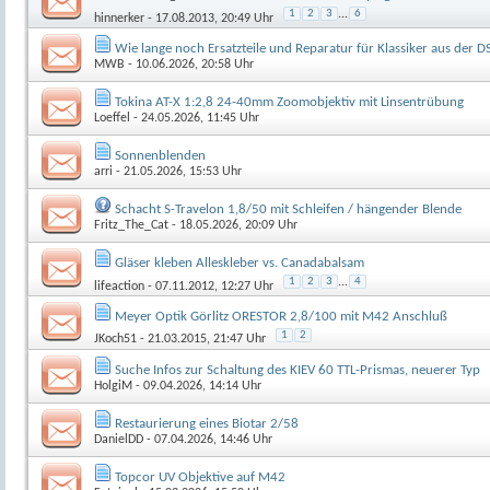
1
2
3
...
6
hinnerker
- 17.08.2013, 20:49 Uhr
Wie lange noch Ersatzteile und Reparatur für Klassiker aus der D
MWB
- 10.06.2026, 20:58 Uhr
Tokina AT-X 1:2,8 24-40mm Zoomobjektiv mit Linsentrübung
Loeffel
- 24.05.2026, 11:45 Uhr
Sonnenblenden
arri
- 21.05.2026, 15:53 Uhr
Schacht S-Travelon 1,8/50 mit Schleifen / hängender Blende
Fritz_The_Cat
- 18.05.2026, 20:09 Uhr
Gläser kleben Alleskleber vs. Canadabalsam
1
2
3
...
4
lifeaction
- 07.11.2012, 12:27 Uhr
Meyer Optik Görlitz ORESTOR 2,8/100 mit M42 Anschluß
1
2
JKoch51
- 21.03.2015, 21:47 Uhr
Suche Infos zur Schaltung des KIEV 60 TTL-Prismas, neuerer Typ
HolgiM
- 09.04.2026, 14:14 Uhr
Restaurierung eines Biotar 2/58
DanielDD
- 07.04.2026, 14:46 Uhr
Topcor UV Objektive auf M42