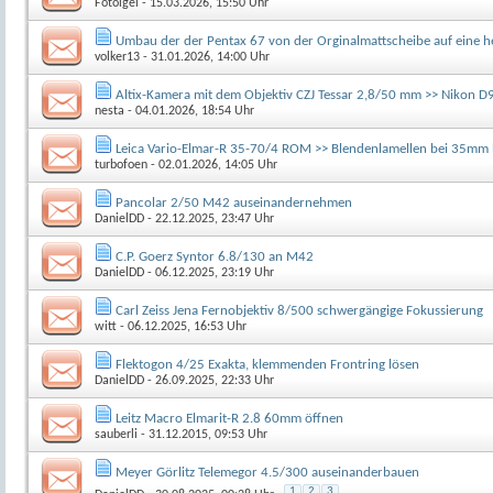
Fotoigel
- 15.03.2026, 15:50 Uhr
Umbau der der Pentax 67 von der Orginalmattscheibe auf eine h
volker13
- 31.01.2026, 14:00 Uhr
Altix-Kamera mit dem Objektiv CZJ Tessar 2,8/50 mm >> Nikon D
nesta
- 04.01.2026, 18:54 Uhr
Leica Vario-Elmar-R 35-70/4 ROM >> Blendenlamellen bei 35mm l
turbofoen
- 02.01.2026, 14:05 Uhr
Pancolar 2/50 M42 auseinandernehmen
DanielDD
- 22.12.2025, 23:47 Uhr
C.P. Goerz Syntor 6.8/130 an M42
DanielDD
- 06.12.2025, 23:19 Uhr
Carl Zeiss Jena Fernobjektiv 8/500 schwergängige Fokussierung
witt
- 06.12.2025, 16:53 Uhr
Flektogon 4/25 Exakta, klemmenden Frontring lösen
DanielDD
- 26.09.2025, 22:33 Uhr
Leitz Macro Elmarit-R 2.8 60mm öffnen
sauberli
- 31.12.2015, 09:53 Uhr
Meyer Görlitz Telemegor 4.5/300 auseinanderbauen
1
2
3