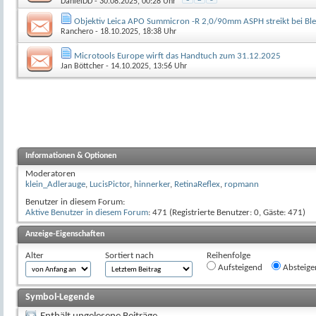
DanielDD
- 30.08.2025, 00:28 Uhr
Objektiv Leica APO Summicron -R 2,0/90mm ASPH streikt bei Bl
Ranchero
- 18.10.2025, 18:38 Uhr
Microtools Europe wirft das Handtuch zum 31.12.2025
Jan Böttcher
- 14.10.2025, 13:56 Uhr
Informationen & Optionen
Moderatoren
klein_Adlerauge
,
LucisPictor
,
hinnerker
,
RetinaReflex
,
ropmann
Benutzer in diesem Forum:
Aktive Benutzer in diesem Forum
: 471 (Registrierte Benutzer: 0, Gäste: 471)
Anzeige-Eigenschaften
Alter
Sortiert nach
Reihenfolge
Aufsteigend
Absteige
Symbol-Legende