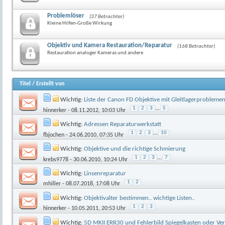
Problemlöser
(37 Betrachter)
Kleine Hilfen-Große Wirkung
Objektiv und Kamera Restauration/Reparatur
(168 Betrachter)
Restauration analoger Kameras und andere
Titel
/
Erstellt von
Wichtig:
Liste der Canon FD Objektive mit Gleitlagerprobleme
1
2
3
...
5
hinnerker
- 08.11.2012, 10:03 Uhr
Wichtig:
Adressen Reparaturwerkstatt
1
2
3
...
10
fbjochen
- 24.06.2010, 07:35 Uhr
Wichtig:
Objektive und die richtige Schmierung
1
2
3
...
7
krebs9778
- 30.06.2010, 10:24 Uhr
Wichtig:
Linsenreparatur
1
2
mhiller
- 08.07.2018, 17:08 Uhr
Wichtig:
Objektivalter bestimmen.. wichtige Listen..
1
2
3
hinnerker
- 10.05.2011, 20:53 Uhr
Wichtig:
5D MKII ERR30 und Fehlerbild Spiegelkasten oder Ver