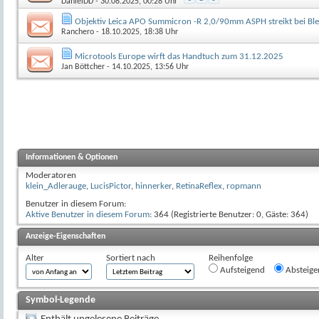
DanielDD
- 30.08.2025, 00:28 Uhr
Objektiv Leica APO Summicron -R 2,0/90mm ASPH streikt bei Bl
Ranchero
- 18.10.2025, 18:38 Uhr
Microtools Europe wirft das Handtuch zum 31.12.2025
Jan Böttcher
- 14.10.2025, 13:56 Uhr
Informationen & Optionen
Moderatoren
klein_Adlerauge
,
LucisPictor
,
hinnerker
,
RetinaReflex
,
ropmann
Benutzer in diesem Forum:
Aktive Benutzer in diesem Forum
: 364 (Registrierte Benutzer: 0, Gäste: 364)
Anzeige-Eigenschaften
Alter
Sortiert nach
Reihenfolge
Aufsteigend
Absteige
Symbol-Legende