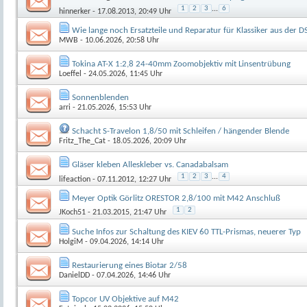
1
2
3
...
6
hinnerker
- 17.08.2013, 20:49 Uhr
Wie lange noch Ersatzteile und Reparatur für Klassiker aus der D
MWB
- 10.06.2026, 20:58 Uhr
Tokina AT-X 1:2,8 24-40mm Zoomobjektiv mit Linsentrübung
Loeffel
- 24.05.2026, 11:45 Uhr
Sonnenblenden
arri
- 21.05.2026, 15:53 Uhr
Schacht S-Travelon 1,8/50 mit Schleifen / hängender Blende
Fritz_The_Cat
- 18.05.2026, 20:09 Uhr
Gläser kleben Alleskleber vs. Canadabalsam
1
2
3
...
4
lifeaction
- 07.11.2012, 12:27 Uhr
Meyer Optik Görlitz ORESTOR 2,8/100 mit M42 Anschluß
1
2
JKoch51
- 21.03.2015, 21:47 Uhr
Suche Infos zur Schaltung des KIEV 60 TTL-Prismas, neuerer Typ
HolgiM
- 09.04.2026, 14:14 Uhr
Restaurierung eines Biotar 2/58
DanielDD
- 07.04.2026, 14:46 Uhr
Topcor UV Objektive auf M42