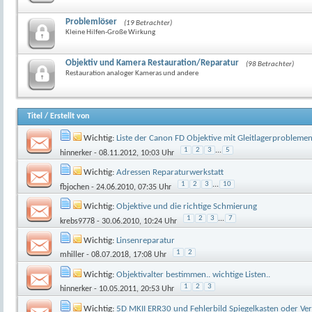
Problemlöser
(19 Betrachter)
Kleine Hilfen-Große Wirkung
Objektiv und Kamera Restauration/Reparatur
(98 Betrachter)
Restauration analoger Kameras und andere
Titel
/
Erstellt von
Wichtig:
Liste der Canon FD Objektive mit Gleitlagerprobleme
1
2
3
...
5
hinnerker
- 08.11.2012, 10:03 Uhr
Wichtig:
Adressen Reparaturwerkstatt
1
2
3
...
10
fbjochen
- 24.06.2010, 07:35 Uhr
Wichtig:
Objektive und die richtige Schmierung
1
2
3
...
7
krebs9778
- 30.06.2010, 10:24 Uhr
Wichtig:
Linsenreparatur
1
2
mhiller
- 08.07.2018, 17:08 Uhr
Wichtig:
Objektivalter bestimmen.. wichtige Listen..
1
2
3
hinnerker
- 10.05.2011, 20:53 Uhr
Wichtig:
5D MKII ERR30 und Fehlerbild Spiegelkasten oder Ver