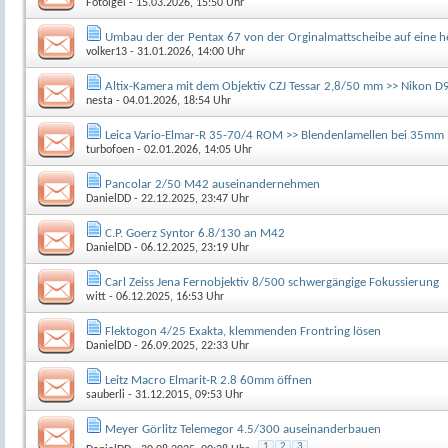
Fotoigel
- 15.03.2026, 15:50 Uhr
Umbau der der Pentax 67 von der Orginalmattscheibe auf eine h
volker13
- 31.01.2026, 14:00 Uhr
Altix-Kamera mit dem Objektiv CZJ Tessar 2,8/50 mm >> Nikon D
nesta
- 04.01.2026, 18:54 Uhr
Leica Vario-Elmar-R 35-70/4 ROM >> Blendenlamellen bei 35mm l
turbofoen
- 02.01.2026, 14:05 Uhr
Pancolar 2/50 M42 auseinandernehmen
DanielDD
- 22.12.2025, 23:47 Uhr
C.P. Goerz Syntor 6.8/130 an M42
DanielDD
- 06.12.2025, 23:19 Uhr
Carl Zeiss Jena Fernobjektiv 8/500 schwergängige Fokussierung
witt
- 06.12.2025, 16:53 Uhr
Flektogon 4/25 Exakta, klemmenden Frontring lösen
DanielDD
- 26.09.2025, 22:33 Uhr
Leitz Macro Elmarit-R 2.8 60mm öffnen
sauberli
- 31.12.2015, 09:53 Uhr
Meyer Görlitz Telemegor 4.5/300 auseinanderbauen
1
2
3