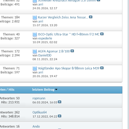
Themen: 52
Schneider Kreuznach Xenagon 3,5/35mm
Beiträge: 491
von
arri
24.05.2026,
12:17
Themen: 184
Kurzer Vergleich Zeiss Jena Tessar...
eiträge: 2.602
von
arri
15.07.2026,
13:20
Themen: 40
ISCO-Optic Ultra-Star * HD f=80mm f/2 MC
Beiträge: 327
von
espederle
10.09.2025,
02:02
Themen: 172
AGFA Agomar 2.8/100
eiträge: 2.394
von
DanielDD
08.11.2025,
22:24
Themen: 71
Voigtländer Apo Skopar 8/88mm Leica M39
Beiträge: 597
von
arri
20.05.2026,
19:47
rten
/
Hits
letztem Beitrag
Antworten:
50
ropmann
Hits: 213.931
06.03.2024,
16:03
ntworten:
262
Optikus64
Hits: 348.814
17.12.2022,
04:22
Antworten:
16
Ando