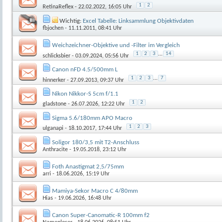
1
2
RetinaReflex
- 22.02.2022, 16:05 Uhr
Wichtig:
Excel Tabelle: Linksammlung Objektivdaten
fbjochen
- 11.11.2011, 08:41 Uhr
Weichzeichner-Objektive und -Filter im Vergleich
1
2
3
...
14
schlicksbier
- 03.09.2024, 05:56 Uhr
Canon nFD 4.5/500mm L
1
2
3
...
7
hinnerker
- 27.09.2013, 09:37 Uhr
Nikon Nikkor-S 5cm f/1.1
1
2
gladstone
- 26.07.2026, 12:22 Uhr
Sigma 5.6/180mm APO Macro
1
2
3
ulganapi
- 18.10.2017, 17:44 Uhr
Soligor 180/3,5 mit T2-Anschluss
Anthracite
- 19.05.2018, 23:12 Uhr
Foth Anastigmat 2,5/75mm
arri
- 18.06.2026, 15:19 Uhr
Mamiya-Sekor Macro C 4/80mm
Hias
- 19.06.2026, 16:48 Uhr
Canon Super-Canomatic-R 100mm f2