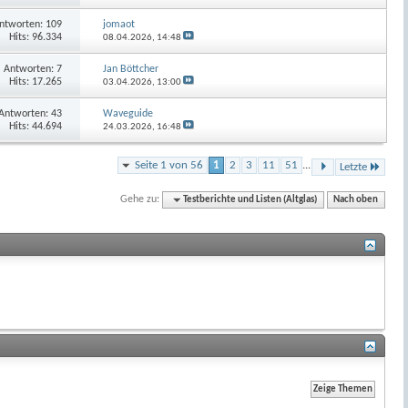
ntworten:
109
jomaot
Hits: 96.334
08.04.2026,
14:48
Antworten:
7
Jan Böttcher
Hits: 17.265
03.04.2026,
13:00
Antworten:
43
Waveguide
Hits: 44.694
24.03.2026,
16:48
Seite 1 von 56
1
2
3
11
51
...
Letzte
Gehe zu:
Testberichte und Listen (Altglas)
Nach oben