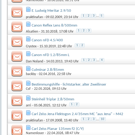
Namenloser
- 18.06.2026, 08:51 Uhr
E. Ludwig Meritar 2.9/50
1
2
3
...
5
praktinafan
- 09.02.2009, 23:14 Uhr
Canon Reflex Lens 8/500mm
1
2
3
Alsatien
- 31.10.2018, 17:08 Uhr
Canon nFD 4.5/400
1
2
Crystex
- 15.10.2019, 22:48 Uhr
Canon nFD 1.2/85mm L
1
2
3
...
4
Dan Noland
- 14.03.2013, 19:43 Uhr
Culminar 2.8/85mm
backby
- 02.04.2016, 22:58 Uhr
Bestimmungshilfe - lichtstarker, alter Zweilinser
CsF
- 22.05.2026, 09:53 Uhr
Steinheil Triplar 2,8/50mm
1
2
arri
- 05.06.2025, 12:12 Uhr
Carl Zeiss Jena Flektogon 2.4/35mm MC "aus Jena" – M42
1
2
3
...
10
praktinafan
- 17.09.2008, 15:40 Uhr
Carl Zeiss Planar 135mm f2 (C/Y)
Namenloser
- 22.04.2026, 08:47 Uhr