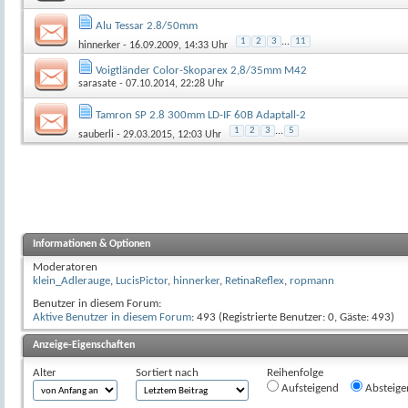
Alu Tessar 2.8/50mm
1
2
3
...
11
hinnerker
- 16.09.2009, 14:33 Uhr
Voigtländer Color-Skoparex 2,8/35mm M42
sarasate
- 07.10.2014, 22:28 Uhr
Tamron SP 2.8 300mm LD-IF 60B Adaptall-2
1
2
3
...
5
sauberli
- 29.03.2015, 12:03 Uhr
Informationen & Optionen
Moderatoren
klein_Adlerauge
,
LucisPictor
,
hinnerker
,
RetinaReflex
,
ropmann
Benutzer in diesem Forum:
Aktive Benutzer in diesem Forum
: 493 (Registrierte Benutzer: 0, Gäste: 493)
Anzeige-Eigenschaften
Alter
Sortiert nach
Reihenfolge
Aufsteigend
Absteige