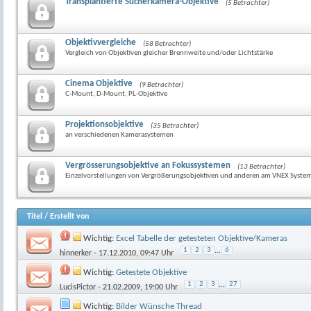
Transplantierte Sucherkamera-Objektive
(5 Betrachter)
Objektivvergleiche
(58 Betrachter)
Vergleich von Objektiven gleicher Brennweite und/oder Lichtstärke
Cinema Objektive
(9 Betrachter)
C-Mount, D-Mount, PL-Objektive
Projektionsobjektive
(35 Betrachter)
an verschiedenen Kamerasystemen
Vergrösserungsobjektive an Fokussystemen
(13 Betrachter)
Einzelvorstellungen von Vergrößerungsobjektiven und anderen am VNEX Syste
Titel
/
Erstellt von
Wichtig:
Excel Tabelle der getesteten Objektive/Kameras
1
2
3
...
6
hinnerker
- 17.12.2010, 09:47 Uhr
Wichtig:
Getestete Objektive
1
2
3
...
27
LucisPictor
- 21.02.2009, 19:00 Uhr
Wichtig:
Bilder Wünsche Thread