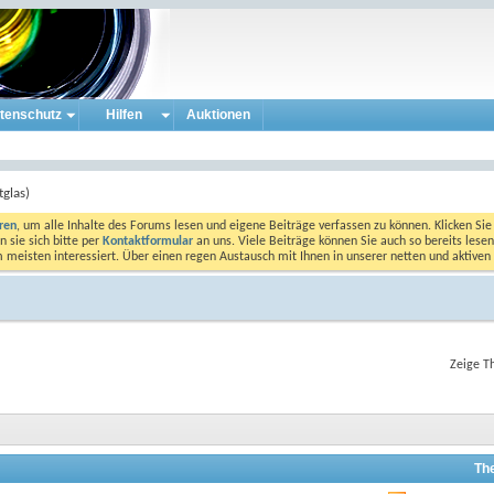
tenschutz
Hilfen
Auktionen
tglas)
eren
, um alle Inhalte des Forums lesen und eigene Beiträge verfassen zu können. Klicken Sie 
 sie sich bitte per
Kontaktformular
an uns. Viele Beiträge können Sie auch so bereits lesen
am meisten interessiert. Über einen regen Austausch mit Ihnen in unserer netten und aktiv
Zeige T
Th