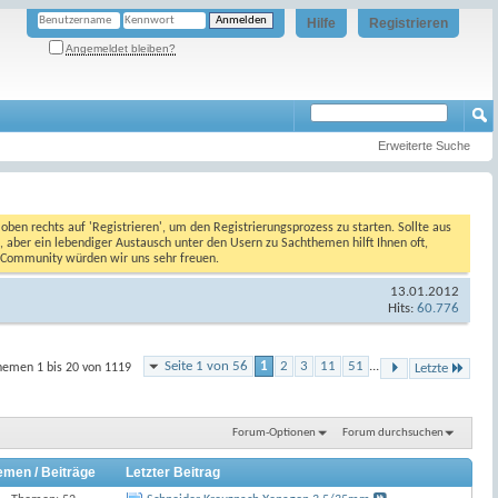
Hilfe
Registrieren
Angemeldet bleiben?
Erweiterte Suche
oben rechts auf 'Registrieren', um den Registrierungsprozess zu starten. Sollte aus
, aber ein lebendiger Austausch unter den Usern zu Sachthemen hilft Ihnen oft,
en Community würden wir uns sehr freuen.
13.01.2012
Hits:
60.776
Seite 1 von 56
1
2
3
11
51
...
hemen 1 bis 20 von 1119
Letzte
Forum-Optionen
Forum durchsuchen
emen / Beiträge
Letzter Beitrag