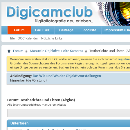
Forum
GALERIE
Beiträge
Zooliste
Impressum+Da
Hilfe
DCC Kalender
Nützliche Links
Forum
Manuelle Objektive + Alte Kameras
Testberichte und Listen (Al
Wenn Sie zum ersten Mal im DCC vorbeischauen, müssen Sie sich zunächst
registri
Gründen des Spamschutzes des Forums eine Registrierung nicht gelingen, so wenden
einige Dinge besser zu verstehen. Suchen Sie sich einfach das Forum aus, das Sie 
Ankündigung:
Das Wie und Wo der Objektivvorstellungen
hinnerker
(de Vörstand)
Forum:
Testberichte und Listen (Altglas)
Alle Erfahrungsberichte zu manuellem Altglas
Unterforen