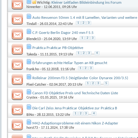
Wichtig:
Kleiner Leitfaden Bildeinbindung ins Forum
hinnerker
- 12.06.2011, 09:26 Uhr
Auto Revuenon 50mm 1.4 mit 8 Lamellen, Varianten und weitere
1
2
3
Tindall
- 26.03.2014, 22:43 Uhr
C.P. Goertz Berlin Dagor 240 mm f 5.5
1
2
3
Blende13
- 25.04.2020, 13:59 Uhr
Praktica Prakticar PB-Objektive
1
2
3
...
4
Takeda
- 11.11.2015, 19:13 Uhr
Erfahrungen echte Heliar Typen an KB gesucht
1
2
3
frank.ho
- 05.12.2018, 11:16 Uhr
Rolleinar 200mm f3.5 (Voigtländer Color Dynarex 200/3.5)
1
2
3
...
5
Pixel-Catcher
- 02.04.2017, 20:13 Uhr
Canon FD Objektive Preis und Technische Daten Liste
Crystex
- 01.05.2025, 19:16 Uhr
Die Carl Zeiss Jena Prakticar Objektive zur Praktica B
1
2
3
...
4
BiNo
- 28.12.2015, 13:22 Uhr
M42-Adaptionsprobleme mit einem Nikon Z-Adapter
horst73
- 17.11.2024, 17:38 Uhr