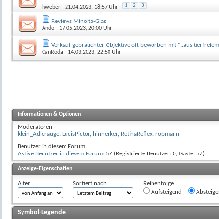
1
2
3
hweber
- 21.04.2023, 18:57 Uhr
Reviews Minolta-Glas
Ando
- 17.05.2023, 20:00 Uhr
Verkauf gebrauchter Objektive oft beworben mit "..aus tierfreie
CanRoda
- 14.03.2023, 22:50 Uhr
Informationen & Optionen
Moderatoren
klein_Adlerauge
,
LucisPictor
,
hinnerker
,
RetinaReflex
,
ropmann
Benutzer in diesem Forum:
Aktive Benutzer in diesem Forum
: 57 (Registrierte Benutzer: 0, Gäste: 57)
Anzeige-Eigenschaften
Alter
Sortiert nach
Reihenfolge
Aufsteigend
Absteige
Symbol-Legende