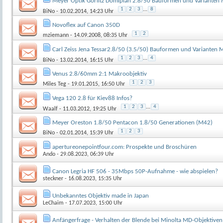
Meyer Optik Görlitz Domiplan 2.8/50 Bauformen und Varianten
1
2
3
...
8
BiNo
- 10.02.2014, 14:23 Uhr
Novoflex auf Canon 350D
1
2
mziemann
- 14.09.2008, 08:35 Uhr
Carl Zeiss Jena Tessar2.8/50 (3.5/50) Bauformen und Varianten
1
2
3
...
4
BiNo
- 13.02.2014, 16:15 Uhr
Venus 2.8/60mm 2:1 Makroobjektiv
1
2
3
Miles Teg
- 19.01.2015, 16:50 Uhr
Vega 120 2.8 für Kiev88 Infos?
1
2
3
...
4
Waalf
- 11.03.2012, 19:25 Uhr
Meyer Oreston 1.8/50 Pentacon 1.8/50 Generationen (M42)
1
2
3
BiNo
- 02.01.2014, 15:39 Uhr
apertureonepointfour.com: Prospekte und Broschüren
Ando
- 29.08.2023, 06:39 Uhr
Canon Legria HF 506 - 35Mbps 50P-Aufnahme - wie abspielen?
steckner
- 16.08.2023, 15:35 Uhr
Unbekanntes Objektiv made in Japan
LeChaim
- 17.07.2023, 15:00 Uhr
Anfängerfrage - Verhalten der Blende bei Minolta MD-Objektiven