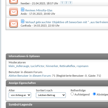
1
2
3
hweber
- 21.04.2023, 18:57 Uhr
Reviews Minolta-Glas
Ando
- 17.05.2023, 20:00 Uhr
Verkauf gebrauchter Objektive oft beworben mit "..aus tierfreie
CanRoda
- 14.03.2023, 22:50 Uhr
Informationen & Optionen
Moderatoren
klein_Adlerauge
,
LucisPictor
,
hinnerker
,
RetinaReflex
,
ropmann
Benutzer in diesem Forum:
Aktive Benutzer in diesem Forum
: 71 (Registrierte Benutzer: 0, Gäste: 71)
Anzeige-Eigenschaften
Alter
Sortiert nach
Reihenfolge
Aufsteigend
Absteige
Symbol-Legende