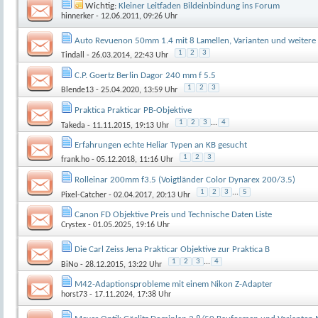
Wichtig:
Kleiner Leitfaden Bildeinbindung ins Forum
hinnerker
- 12.06.2011, 09:26 Uhr
Auto Revuenon 50mm 1.4 mit 8 Lamellen, Varianten und weitere
1
2
3
Tindall
- 26.03.2014, 22:43 Uhr
C.P. Goertz Berlin Dagor 240 mm f 5.5
1
2
3
Blende13
- 25.04.2020, 13:59 Uhr
Praktica Prakticar PB-Objektive
1
2
3
...
4
Takeda
- 11.11.2015, 19:13 Uhr
Erfahrungen echte Heliar Typen an KB gesucht
1
2
3
frank.ho
- 05.12.2018, 11:16 Uhr
Rolleinar 200mm f3.5 (Voigtländer Color Dynarex 200/3.5)
1
2
3
...
5
Pixel-Catcher
- 02.04.2017, 20:13 Uhr
Canon FD Objektive Preis und Technische Daten Liste
Crystex
- 01.05.2025, 19:16 Uhr
Die Carl Zeiss Jena Prakticar Objektive zur Praktica B
1
2
3
...
4
BiNo
- 28.12.2015, 13:22 Uhr
M42-Adaptionsprobleme mit einem Nikon Z-Adapter
horst73
- 17.11.2024, 17:38 Uhr