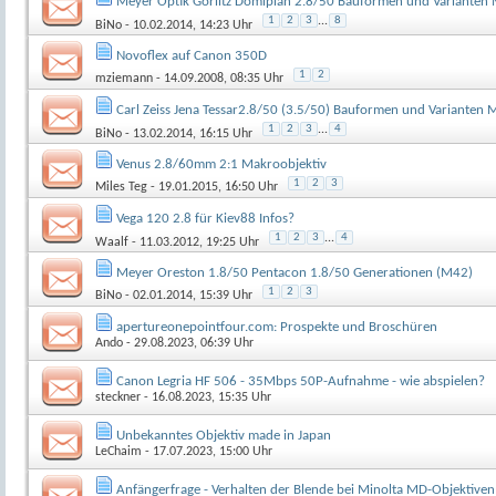
Meyer Optik Görlitz Domiplan 2.8/50 Bauformen und Varianten
1
2
3
...
8
BiNo
- 10.02.2014, 14:23 Uhr
Novoflex auf Canon 350D
1
2
mziemann
- 14.09.2008, 08:35 Uhr
Carl Zeiss Jena Tessar2.8/50 (3.5/50) Bauformen und Varianten
1
2
3
...
4
BiNo
- 13.02.2014, 16:15 Uhr
Venus 2.8/60mm 2:1 Makroobjektiv
1
2
3
Miles Teg
- 19.01.2015, 16:50 Uhr
Vega 120 2.8 für Kiev88 Infos?
1
2
3
...
4
Waalf
- 11.03.2012, 19:25 Uhr
Meyer Oreston 1.8/50 Pentacon 1.8/50 Generationen (M42)
1
2
3
BiNo
- 02.01.2014, 15:39 Uhr
apertureonepointfour.com: Prospekte und Broschüren
Ando
- 29.08.2023, 06:39 Uhr
Canon Legria HF 506 - 35Mbps 50P-Aufnahme - wie abspielen?
steckner
- 16.08.2023, 15:35 Uhr
Unbekanntes Objektiv made in Japan
LeChaim
- 17.07.2023, 15:00 Uhr
Anfängerfrage - Verhalten der Blende bei Minolta MD-Objektiven