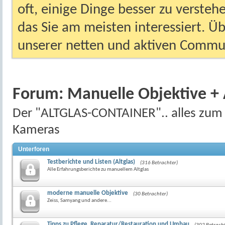
oft, einige Dinge besser zu versteh
das Sie am meisten interessiert. Ü
unserer netten und aktiven Commun
Forum:
Manuelle Objektive +
Der "ALTGLAS-CONTAINER".. alles zum 
Kameras
Unterforen
Testberichte und Listen (Altglas)
(316 Betrachter)
Alle Erfahrungsberichte zu manuellem Altglas
moderne manuelle Objektive
(30 Betrachter)
Zeiss, Samyang und andere...
Tipps zu Pflege, Reparatur/Restauration und Umbau