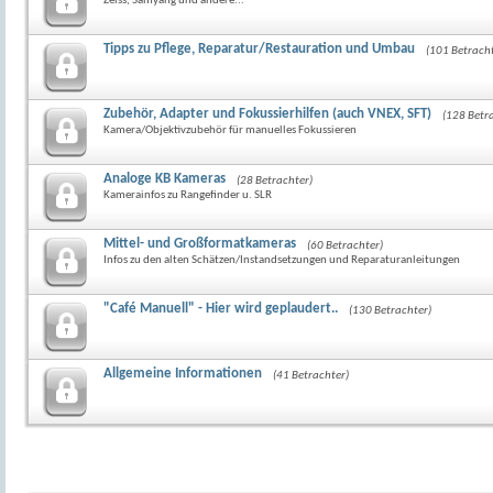
Zeiss, Samyang und andere...
Tipps zu Pflege, Reparatur/Restauration und Umbau
(101 Betracht
Zubehör, Adapter und Fokussierhilfen (auch VNEX, SFT)
(128 Betr
Kamera/Objektivzubehör für manuelles Fokussieren
Analoge KB Kameras
(28 Betrachter)
Kamerainfos zu Rangefinder u. SLR
Mittel- und Großformatkameras
(60 Betrachter)
Infos zu den alten Schätzen/Instandsetzungen und Reparaturanleitungen
"Café Manuell" - Hier wird geplaudert..
(130 Betrachter)
Allgemeine Informationen
(41 Betrachter)