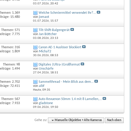
03.07.2026,
20:42
Themen: 1.369
Welche Schmiermittel verwendet Ihr?...
iträge: 15.480
von
jomaot
01.07.2026,
15:57
Themen: 571
Tilt-Shift-Balgengerät
eiträge: 7.775
von
Jan Böttcher
03.08.2026,
23:13
Themen: 316
Canon AE-1 Auslöser blockiert
eiträge: 1.809
von
MichaT2
30.06.2026,
08:53
Themen: 98
Digitales (Ultra-)Großformat
eiträge: 1.494
von
Unschärfe
27.04.2026,
18:51
Themen: 2.702
Sammelthread - Mein Blick aus dem...
iträge: 72.411
von
aibf
Heute,
09:35
Themen: 567
Auto Revuenon 50mm 1.4 mit 8 Lamellen,...
eiträge: 7.933
von
gladstone
09.06.2026,
19:50
Gehe zu:
Manuelle Objektive + Alte Kameras
Nach oben