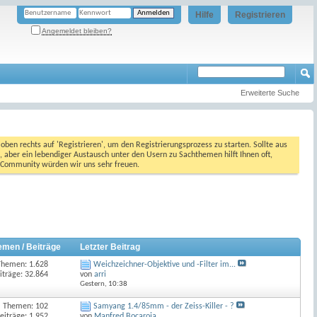
Hilfe
Registrieren
Angemeldet bleiben?
Erweiterte Suche
oben rechts auf 'Registrieren', um den Registrierungsprozess zu starten. Sollte aus
, aber ein lebendiger Austausch unter den Usern zu Sachthemen hilft Ihnen oft,
en Community würden wir uns sehr freuen.
emen / Beiträge
Letzter Beitrag
Themen: 1.628
Weichzeichner-Objektive und -Filter im...
iträge: 32.864
von
arri
Gestern,
10:38
Themen: 102
Samyang 1.4/85mm - der Zeiss-Killer - ?
eiträge: 1.952
von
Manfred Bocaroja