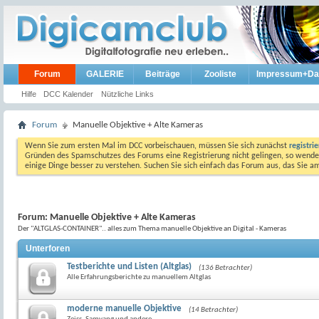
Forum
GALERIE
Beiträge
Zooliste
Impressum+Da
Hilfe
DCC Kalender
Nützliche Links
Forum
Manuelle Objektive + Alte Kameras
Wenn Sie zum ersten Mal im DCC vorbeischauen, müssen Sie sich zunächst
registri
Gründen des Spamschutzes des Forums eine Registrierung nicht gelingen, so wenden
einige Dinge besser zu verstehen. Suchen Sie sich einfach das Forum aus, das Sie 
Forum:
Manuelle Objektive + Alte Kameras
Der "ALTGLAS-CONTAINER".. alles zum Thema manuelle Objektive an Digital - Kameras
Unterforen
Testberichte und Listen (Altglas)
(136 Betrachter)
Alle Erfahrungsberichte zu manuellem Altglas
moderne manuelle Objektive
(14 Betrachter)