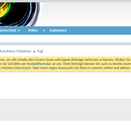
tenschutz
Hilfen
Auktionen
Autofokus Objektive
Fuji
eren
, um alle Inhalte des Forums lesen und eigene Beiträge verfassen zu können. Klicken Sie 
 sie sich bitte per
Kontaktformular
an uns. Viele Beiträge können Sie auch so bereits lesen
am meisten interessiert. Über einen regen Austausch mit Ihnen in unserer netten und aktiv