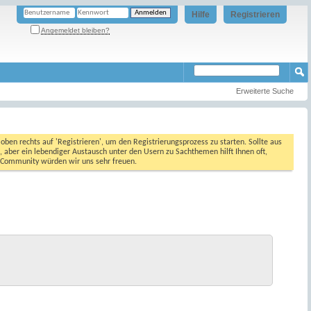
Hilfe
Registrieren
Angemeldet bleiben?
Erweiterte Suche
oben rechts auf 'Registrieren', um den Registrierungsprozess zu starten. Sollte aus
, aber ein lebendiger Austausch unter den Usern zu Sachthemen hilft Ihnen oft,
en Community würden wir uns sehr freuen.