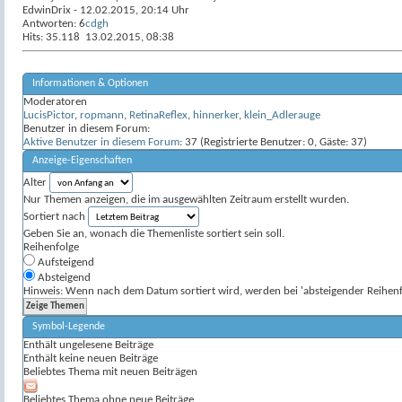
EdwinDrix
- 12.02.2015, 20:14 Uhr
Antworten:
6
cdgh
Hits: 35.118
13.02.2015,
08:38
Informationen & Optionen
Moderatoren
LucisPictor
,
ropmann
,
RetinaReflex
,
hinnerker
,
klein_Adlerauge
Benutzer in diesem Forum:
Aktive Benutzer in diesem Forum
: 37 (Registrierte Benutzer: 0, Gäste: 37)
Anzeige-Eigenschaften
Alter
Nur Themen anzeigen, die im ausgewählten Zeitraum erstellt wurden.
Sortiert nach
Geben Sie an, wonach die Themenliste sortiert sein soll.
Reihenfolge
Aufsteigend
Absteigend
Hinweis: Wenn nach dem Datum sortiert wird, werden bei 'absteigender Reihenfo
Symbol-Legende
Enthält ungelesene Beiträge
Enthält keine neuen Beiträge
Beliebtes Thema mit neuen Beiträgen
Beliebtes Thema ohne neue Beiträge