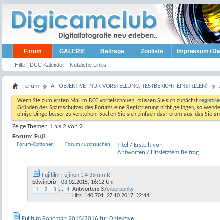
Forum
GALERIE
Beiträge
Zooliste
Impressum+Da
Hilfe
DCC Kalender
Nützliche Links
Forum
AF OBJEKTIVE- NUR VORSTELLUNG, TESTBERICHT EINSTELLEN!
Wenn Sie zum ersten Mal im DCC vorbeischauen, müssen Sie sich zunächst
registri
Gründen des Spamschutzes des Forums eine Registrierung nicht gelingen, so wenden
einige Dinge besser zu verstehen. Suchen Sie sich einfach das Forum aus, das Sie 
Zeige Themen 1 bis 2 von 2
Forum:
Fuji
Forum-Optionen
Forum durchsuchen
Titel
/
Erstellt von
Antworten
/
Hits
letztem Beitrag
Fujifilm Fujinon 1.4 35mm R
EdwinDrix
- 03.02.2015, 16:12 Uhr
1
2
3
...
4
Antworten:
37
cyberpunky
Hits: 140.701
27.10.2017,
22:44
Fujifilm Roadmap 2015/2016 für Objektive