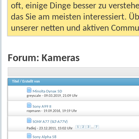
oft, einige Dinge besser zu versteh
das Sie am meisten interessiert. Ü
unserer netten und aktiven Commun
Forum:
Kameras
Titel
/
Erstellt von
Minolta Dynax 5D
greyscale
- 09.03.2019, 21:09 Uhr
Sony A99 II
ropmann
- 19.09.2016, 19:19 Uhr
SONY A77 (SLT-A77V)
1
2
3
...
7
Padiej
- 23.12.2011, 15:02 Uhr
Sony Alpha 58