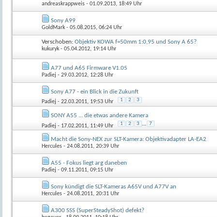
andreaskrappweis
- 01.09.2013, 18:49 Uhr
Sony A99
GoldMark
- 05.08.2015, 06:24 Uhr
Verschoben:
Objektiv KOWA f=50mm 1:0,95 und Sony A 65?
kukuryk
- 05.04.2012, 19:14 Uhr
A77 und A65 Firmware V1.05
Padiej
- 29.03.2012, 12:28 Uhr
Sony A77 - ein Blick in die Zukunft
1
2
3
Padiej
- 22.03.2011, 19:53 Uhr
SONY A55 ... die etwas andere Kamera
1
2
3
...
7
Padiej
- 17.02.2011, 11:49 Uhr
Macht die Sony-NEX zur SLT-Kamera: Objektivadapter LA-EA2
Hercules
- 24.08.2011, 20:39 Uhr
A55 - Fokus liegt arg daneben
Padiej
- 09.11.2011, 09:15 Uhr
Sony kündigt die SLT-Kameras A65V und A77V an
Hercules
- 24.08.2011, 20:31 Uhr
A300 SSS (SuperSteadyShot) defekt?