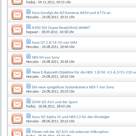
Padiej
- 09.11.2011, 09:15 Uhr
Sony kündigt die SLT-Kameras A65V und A77V an
Hercules
- 24.08.2011, 20:31 Uhr
A300 SSS (SuperSteadyShot) defekt?
hegauer
- 18.09.2011, 10:18 Uhr
Sony DT 2,8/16-50 mm SSM
Hercules
- 24.08.2011, 20:40 Uhr
NEX-5N von Sony
Hercules
- 24.08.2011, 20:36 Uhr
Neue E-Bajonett-Objektive für die NEX: 1,8/50, 4,5-6,3/55-210 
Hercules
- 24.08.2011, 20:42 Uhr
Die neue spiegellose Systemkamera NEX-7 von Sony
Hercules
- 24.08.2011, 20:33 Uhr
SONY SLT A55 und der Sport
Padiej
- 16.06.2011, 18:43 Uhr
Sony SLT Alpha 35 und NEX-C3 für den Einsteiger
Hercules
- 08.06.2011, 20:22 Uhr
Filmen mit der SLT A55 mit externen Mikrophon