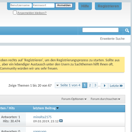
Hilfe
Registrieren
Angemeldet bleiben?
Erweiterte Suche
oben rechts auf 'Registrieren', um den Registrierungsprozess zu starten. Sollte aus
, aber ein lebendiger Austausch unter den Usern zu Sachthemen hilft Ihnen oft,
en Community würden wir uns sehr freuen.
Seite 1 von 4
1
2
3
...
Zeige Themen 1 bis 20 von 67
Letzte
Forum-Optionen
Forum durchsuchen
rten
/
Hits
letztem Beitrag
Antworten:
1
minolta2175
Hits: 30.474
09.03.2019,
23:12
Antworten:
0
ropmann