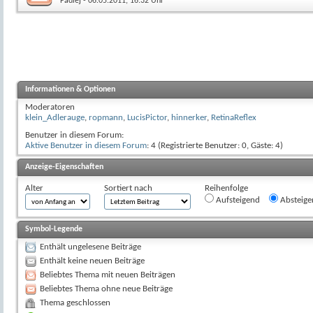
Padiej
- 06.05.2011, 16:32 Uhr
Informationen & Optionen
Moderatoren
klein_Adlerauge
,
ropmann
,
LucisPictor
,
hinnerker
,
RetinaReflex
Benutzer in diesem Forum:
Aktive Benutzer in diesem Forum
: 4 (Registrierte Benutzer: 0, Gäste: 4)
Anzeige-Eigenschaften
Alter
Sortiert nach
Reihenfolge
Aufsteigend
Absteige
Symbol-Legende
Enthält ungelesene Beiträge
Enthält keine neuen Beiträge
Beliebtes Thema mit neuen Beiträgen
Beliebtes Thema ohne neue Beiträge
Thema geschlossen