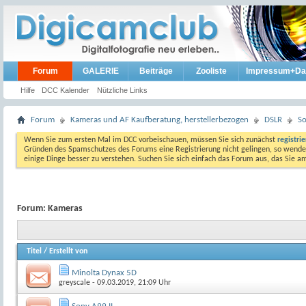
Forum
GALERIE
Beiträge
Zooliste
Impressum+Da
Hilfe
DCC Kalender
Nützliche Links
Forum
Kameras und AF Kaufberatung, herstellerbezogen
DSLR
S
Wenn Sie zum ersten Mal im DCC vorbeischauen, müssen Sie sich zunächst
registri
Gründen des Spamschutzes des Forums eine Registrierung nicht gelingen, so wenden
einige Dinge besser zu verstehen. Suchen Sie sich einfach das Forum aus, das Sie 
Forum:
Kameras
Titel
/
Erstellt von
Minolta Dynax 5D
greyscale
- 09.03.2019, 21:09 Uhr