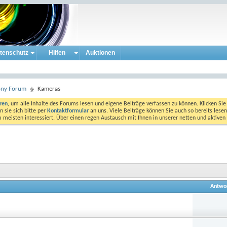
tenschutz
Hilfen
Auktionen
ony Forum
Kameras
eren
, um alle Inhalte des Forums lesen und eigene Beiträge verfassen zu können. Klicken Sie 
 sie sich bitte per
Kontaktformular
an uns. Viele Beiträge können Sie auch so bereits lesen
am meisten interessiert. Über einen regen Austausch mit Ihnen in unserer netten und aktiv
Antwo