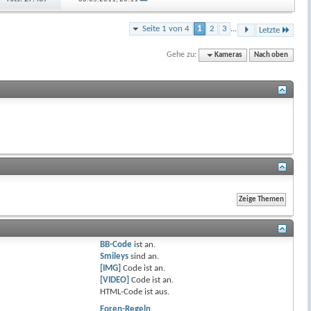
Seite 1 von 4
1
2
3
...
Letzte
Gehe zu:
Kameras
Nach oben
BB-Code
ist
an
.
Smileys
sind
an
.
[IMG]
Code ist
an
.
[VIDEO]
Code ist
an
.
HTML-Code ist
aus
.
Foren-Regeln