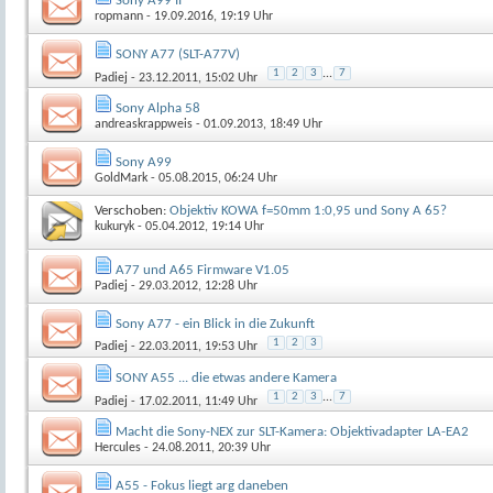
Sony A99 II
ropmann
- 19.09.2016, 19:19 Uhr
SONY A77 (SLT-A77V)
1
2
3
...
7
Padiej
- 23.12.2011, 15:02 Uhr
Sony Alpha 58
andreaskrappweis
- 01.09.2013, 18:49 Uhr
Sony A99
GoldMark
- 05.08.2015, 06:24 Uhr
Verschoben:
Objektiv KOWA f=50mm 1:0,95 und Sony A 65?
kukuryk
- 05.04.2012, 19:14 Uhr
A77 und A65 Firmware V1.05
Padiej
- 29.03.2012, 12:28 Uhr
Sony A77 - ein Blick in die Zukunft
1
2
3
Padiej
- 22.03.2011, 19:53 Uhr
SONY A55 ... die etwas andere Kamera
1
2
3
...
7
Padiej
- 17.02.2011, 11:49 Uhr
Macht die Sony-NEX zur SLT-Kamera: Objektivadapter LA-EA2
Hercules
- 24.08.2011, 20:39 Uhr
A55 - Fokus liegt arg daneben