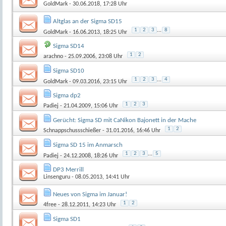
GoldMark
- 30.06.2018, 17:28 Uhr
Altglas an der Sigma SD15
1
2
3
...
8
GoldMark
- 16.06.2013, 18:25 Uhr
Sigma SD14
1
2
arachno
- 25.09.2006, 23:08 Uhr
Sigma SD10
1
2
3
...
4
GoldMark
- 09.03.2016, 23:15 Uhr
Sigma dp2
1
2
3
Padiej
- 21.04.2009, 15:06 Uhr
Gerücht: Sigma SD mit CaNikon Bajonett in der Mache
1
2
Schnappschussschießer
- 31.01.2016, 16:46 Uhr
Sigma SD 15 im Anmarsch
1
2
3
...
5
Padiej
- 24.12.2008, 18:26 Uhr
DP3 Merrill
Linsenguru
- 08.05.2013, 14:41 Uhr
Neues von Sigma im Januar!
1
2
4free
- 28.12.2011, 14:23 Uhr
Sigma SD1