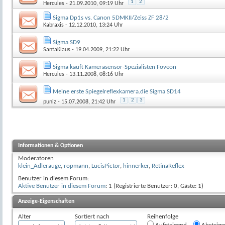
1
2
Hercules
- 21.09.2010, 09:19 Uhr
Sigma Dp1s vs. Canon 5DMKII/Zeiss ZF 28/2
Kabraxis
- 12.12.2010, 13:24 Uhr
Sigma SD9
SantaKlaus
- 19.04.2009, 21:22 Uhr
Sigma kauft Kamerasensor-Spezialisten Foveon
Hercules
- 13.11.2008, 08:16 Uhr
Meine erste Spiegelreflexkamera.die Sigma SD14
1
2
3
puniz
- 15.07.2008, 21:42 Uhr
Informationen & Optionen
Moderatoren
klein_Adlerauge
,
ropmann
,
LucisPictor
,
hinnerker
,
RetinaReflex
Benutzer in diesem Forum:
Aktive Benutzer in diesem Forum
: 1 (Registrierte Benutzer: 0, Gäste: 1)
Anzeige-Eigenschaften
Alter
Sortiert nach
Reihenfolge