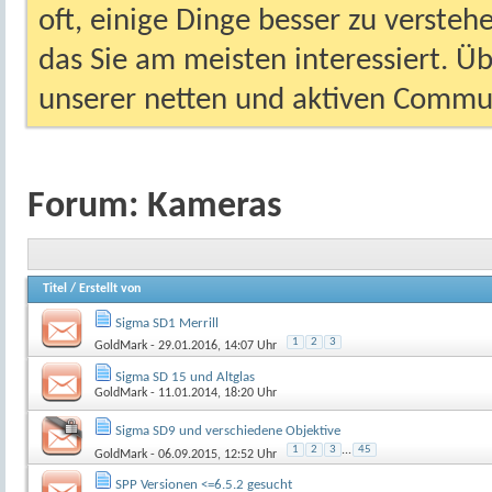
oft, einige Dinge besser zu versteh
das Sie am meisten interessiert. Ü
unserer netten und aktiven Commun
Forum:
Kameras
Titel
/
Erstellt von
Sigma SD1 Merrill
1
2
3
GoldMark
- 29.01.2016, 14:07 Uhr
Sigma SD 15 und Altglas
GoldMark
- 11.01.2014, 18:20 Uhr
Sigma SD9 und verschiedene Objektive
1
2
3
...
45
GoldMark
- 06.09.2015, 12:52 Uhr
SPP Versionen <=6.5.2 gesucht