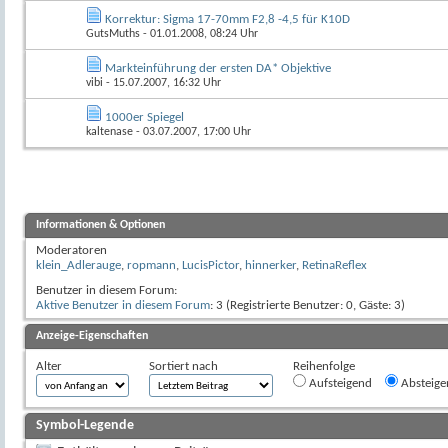
Korrektur: Sigma 17-70mm F2,8 -4,5 für K10D
GutsMuths
- 01.01.2008, 08:24 Uhr
Markteinführung der ersten DA* Objektive
vibi
- 15.07.2007, 16:32 Uhr
1000er Spiegel
kaltenase
- 03.07.2007, 17:00 Uhr
Informationen & Optionen
Moderatoren
klein_Adlerauge
,
ropmann
,
LucisPictor
,
hinnerker
,
RetinaReflex
Benutzer in diesem Forum:
Aktive Benutzer in diesem Forum
: 3 (Registrierte Benutzer: 0, Gäste: 3)
Anzeige-Eigenschaften
Alter
Sortiert nach
Reihenfolge
Aufsteigend
Absteige
Symbol-Legende