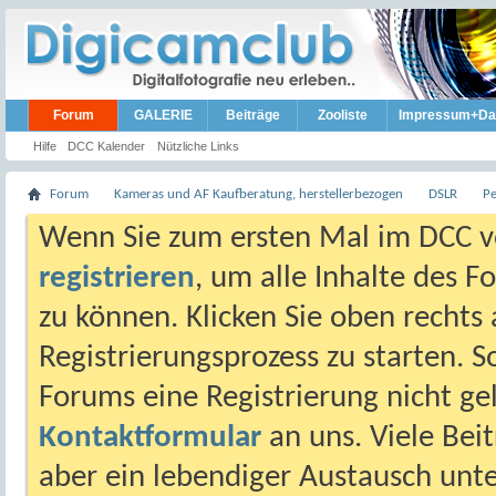
Forum
GALERIE
Beiträge
Zooliste
Impressum+Da
Hilfe
DCC Kalender
Nützliche Links
Forum
Kameras und AF Kaufberatung, herstellerbezogen
DSLR
P
Wenn Sie zum ersten Mal im DCC vo
registrieren
, um alle Inhalte des 
zu können. Klicken Sie oben rechts 
Registrierungsprozess zu starten. 
Forums eine Registrierung nicht gel
Kontaktformular
an uns. Viele Beit
aber ein lebendiger Austausch unt