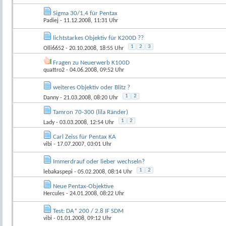
Sigma 30/1,4 für Pentax
Padiej
- 11.12.2008, 11:31 Uhr
lichtstarkes Objektiv für K200D ??
1
2
3
Olli6652
- 20.10.2008, 18:55 Uhr
Fragen zu Neuerwerb K100D
quattro2
- 04.06.2008, 09:52 Uhr
weiteres Objektiv oder Blitz ?
1
2
Danny
- 21.03.2008, 08:20 Uhr
Tamron 70-300 (lila Ränder)
1
2
Lady
- 03.03.2008, 12:54 Uhr
Carl Zeiss für Pentax KA
vibi
- 17.07.2007, 03:01 Uhr
Immerdrauf oder lieber wechseln?
1
2
lebakaspepi
- 05.02.2008, 08:14 Uhr
Neue Pentax-Objektive
Hercules
- 24.01.2008, 08:22 Uhr
Test: DA* 200 / 2.8 IF SDM
vibi
- 01.01.2008, 09:12 Uhr