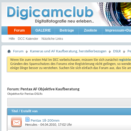
Forum
GALERIE
Beiträge
Zooliste
Impressum+Da
Hilfe
DCC Kalender
Nützliche Links
Forum
Kameras und AF Kaufberatung, herstellerbezogen
DSLR
P
Wenn Sie zum ersten Mal im DCC vorbeischauen, müssen Sie sich zunächst
registri
Gründen des Spamschutzes des Forums eine Registrierung nicht gelingen, so wenden
einige Dinge besser zu verstehen. Suchen Sie sich einfach das Forum aus, das Sie 
Forum:
Pentax AF Objektive Kaufberatung
Objektive für Pentax-DSLRs
Titel
/
Erstellt von
Pentax 18-200mm
Hercules
- 04.04.2010, 17:02 Uhr