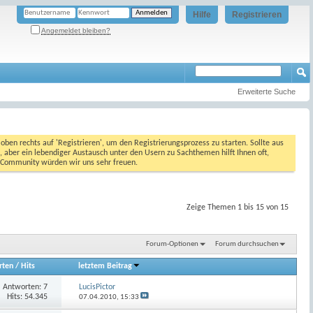
Hilfe
Registrieren
Angemeldet bleiben?
Erweiterte Suche
oben rechts auf 'Registrieren', um den Registrierungsprozess zu starten. Sollte aus
, aber ein lebendiger Austausch unter den Usern zu Sachthemen hilft Ihnen oft,
en Community würden wir uns sehr freuen.
Zeige Themen 1 bis 15 von 15
Forum-Optionen
Forum durchsuchen
rten
/
Hits
letztem Beitrag
Antworten:
7
LucisPictor
Hits: 54.345
07.04.2010,
15:33