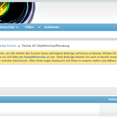
tenschutz
Hilfen
Auktionen
entax Forum
Pentax AF Objektive Kaufberatung
eren
, um alle Inhalte des Forums lesen und eigene Beiträge verfassen zu können. Klicken Sie 
 sie sich bitte per
Kontaktformular
an uns. Viele Beiträge können Sie auch so bereits lesen
am meisten interessiert. Über einen regen Austausch mit Ihnen in unserer netten und aktiv
Antwo