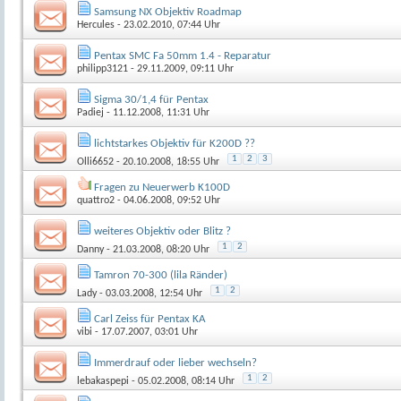
Samsung NX Objektiv Roadmap
Hercules
- 23.02.2010, 07:44 Uhr
Pentax SMC Fa 50mm 1.4 - Reparatur
philipp3121
- 29.11.2009, 09:11 Uhr
Sigma 30/1,4 für Pentax
Padiej
- 11.12.2008, 11:31 Uhr
lichtstarkes Objektiv für K200D ??
1
2
3
Olli6652
- 20.10.2008, 18:55 Uhr
Fragen zu Neuerwerb K100D
quattro2
- 04.06.2008, 09:52 Uhr
weiteres Objektiv oder Blitz ?
1
2
Danny
- 21.03.2008, 08:20 Uhr
Tamron 70-300 (lila Ränder)
1
2
Lady
- 03.03.2008, 12:54 Uhr
Carl Zeiss für Pentax KA
vibi
- 17.07.2007, 03:01 Uhr
Immerdrauf oder lieber wechseln?
1
2
lebakaspepi
- 05.02.2008, 08:14 Uhr