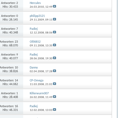
Antworten:
2
Hercules
Hits: 30.433
26.03.2010,
12:49
Antworten:
0
philipp3121
Hits: 26.145
29.11.2009,
09:11
Antworten:
7
Padiej
Hits: 40.348
12.12.2008,
08:06
Antworten:
23
Olli6652
Hits: 68.070
09.11.2008,
13:35
Antworten:
9
Padiej
Hits: 40.077
28.06.2008,
19:30
Antworten:
10
Danny
Hits: 38.826
02.04.2008,
17:28
Antworten:
14
CP-Omega
Hits: 44.062
11.03.2008,
21:01
Antworten:
1
Killerwurm007
Hits: 28.408
26.02.2008,
11:49
Antworten:
16
Padiej
Hits: 46.331
12.02.2008,
13:03