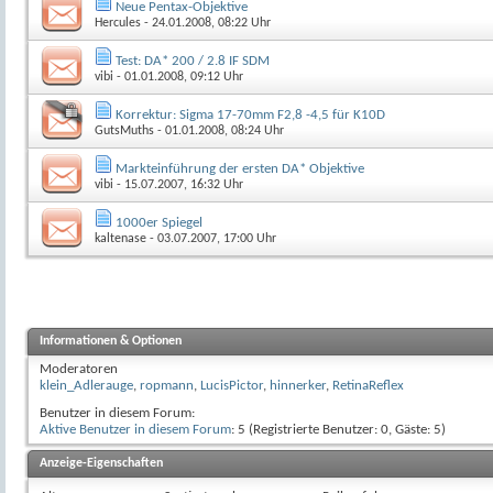
Neue Pentax-Objektive
Hercules
- 24.01.2008, 08:22 Uhr
Test: DA* 200 / 2.8 IF SDM
vibi
- 01.01.2008, 09:12 Uhr
Korrektur: Sigma 17-70mm F2,8 -4,5 für K10D
GutsMuths
- 01.01.2008, 08:24 Uhr
Markteinführung der ersten DA* Objektive
vibi
- 15.07.2007, 16:32 Uhr
1000er Spiegel
kaltenase
- 03.07.2007, 17:00 Uhr
Informationen & Optionen
Moderatoren
klein_Adlerauge
,
ropmann
,
LucisPictor
,
hinnerker
,
RetinaReflex
Benutzer in diesem Forum:
Aktive Benutzer in diesem Forum
: 5 (Registrierte Benutzer: 0, Gäste: 5)
Anzeige-Eigenschaften