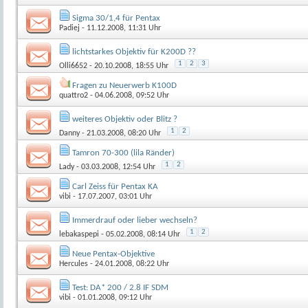
Sigma 30/1,4 für Pentax
Padiej
- 11.12.2008, 11:31 Uhr
lichtstarkes Objektiv für K200D ??
1
2
3
Olli6652
- 20.10.2008, 18:55 Uhr
Fragen zu Neuerwerb K100D
quattro2
- 04.06.2008, 09:52 Uhr
weiteres Objektiv oder Blitz ?
1
2
Danny
- 21.03.2008, 08:20 Uhr
Tamron 70-300 (lila Ränder)
1
2
Lady
- 03.03.2008, 12:54 Uhr
Carl Zeiss für Pentax KA
vibi
- 17.07.2007, 03:01 Uhr
Immerdrauf oder lieber wechseln?
1
2
lebakaspepi
- 05.02.2008, 08:14 Uhr
Neue Pentax-Objektive
Hercules
- 24.01.2008, 08:22 Uhr
Test: DA* 200 / 2.8 IF SDM
vibi
- 01.01.2008, 09:12 Uhr