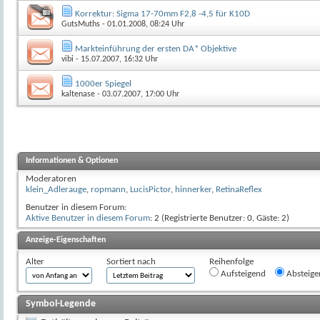
Korrektur: Sigma 17-70mm F2,8 -4,5 für K10D
GutsMuths
- 01.01.2008, 08:24 Uhr
Markteinführung der ersten DA* Objektive
vibi
- 15.07.2007, 16:32 Uhr
1000er Spiegel
kaltenase
- 03.07.2007, 17:00 Uhr
Informationen & Optionen
Moderatoren
klein_Adlerauge
,
ropmann
,
LucisPictor
,
hinnerker
,
RetinaReflex
Benutzer in diesem Forum:
Aktive Benutzer in diesem Forum
: 2 (Registrierte Benutzer: 0, Gäste: 2)
Anzeige-Eigenschaften
Alter
Sortiert nach
Reihenfolge
Aufsteigend
Absteige
Symbol-Legende