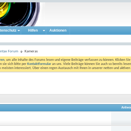
tenschutz
Hilfen
Auktionen
entax Forum
Kameras
eren
, um alle Inhalte des Forums lesen und eigene Beiträge verfassen zu können. Klicken Sie 
 sie sich bitte per
Kontaktformular
an uns. Viele Beiträge können Sie auch so bereits lesen
am meisten interessiert. Über einen regen Austausch mit Ihnen in unserer netten und aktiv
Antwo