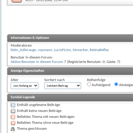
A319
- 18.03.2008, 13:49 Uhr
Informationen & Optionen
Moderatoren
klein_Adlerauge
,
ropmann
,
LucisPictor
,
hinnerker
,
RetinaReflex
Benutzer in diesem Forum:
Aktive Benutzer in diesem Forum
: 7 (Registrierte Benutzer: 0, Gäste: 7)
Anzeige-Eigenschaften
Alter
Sortiert nach
Reihenfolge
Aufsteigend
Absteige
Symbol-Legende
Enthält ungelesene Beiträge
Enthält keine neuen Beiträge
Beliebtes Thema mit neuen Beiträgen
Beliebtes Thema ohne neue Beiträge
Thema geschlossen