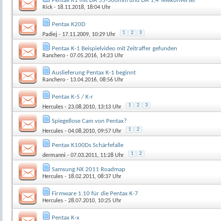
Pentax K1 mit DA 55-300mm und DA 1,4 Telekonverter
Rick
- 18.11.2018, 18:04 Uhr
Pentax K20D
1
2
3
Padiej
- 17.11.2009, 10:29 Uhr
Pentax K-1 Beispielvideo mit Zeitraffer gefunden
Ranchero
- 07.05.2016, 14:23 Uhr
Auslieferung Pentax K-1 beginnt
Ranchero
- 13.04.2016, 08:56 Uhr
Pentax K-5 / K-r
1
2
3
Hercules
- 23.08.2010, 13:13 Uhr
Spiegellose Cam von Pentax?
1
2
Hercules
- 04.08.2010, 09:57 Uhr
Pentax K100Ds Schärfefalle
1
2
dermanni
- 07.03.2011, 11:28 Uhr
Samsung NX 2011 Roadmap
Hercules
- 18.02.2011, 08:37 Uhr
Firmware 1.10 für die Pentax K-7
Hercules
- 28.07.2010, 10:25 Uhr
Pentax K-x