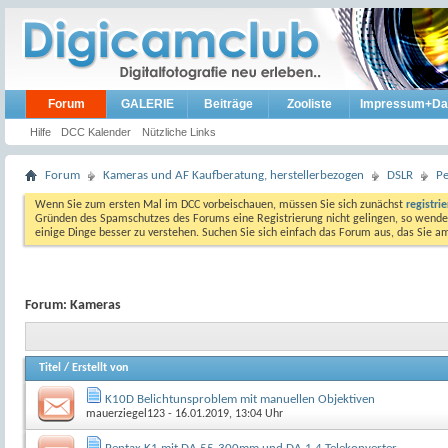
Forum
GALERIE
Beiträge
Zooliste
Impressum+Da
Hilfe
DCC Kalender
Nützliche Links
Forum
Kameras und AF Kaufberatung, herstellerbezogen
DSLR
P
Wenn Sie zum ersten Mal im DCC vorbeischauen, müssen Sie sich zunächst
registri
Gründen des Spamschutzes des Forums eine Registrierung nicht gelingen, so wenden
einige Dinge besser zu verstehen. Suchen Sie sich einfach das Forum aus, das Sie 
Forum:
Kameras
Titel
/
Erstellt von
K10D Belichtunsproblem mit manuellen Objektiven
mauerziegel123
- 16.01.2019, 13:04 Uhr