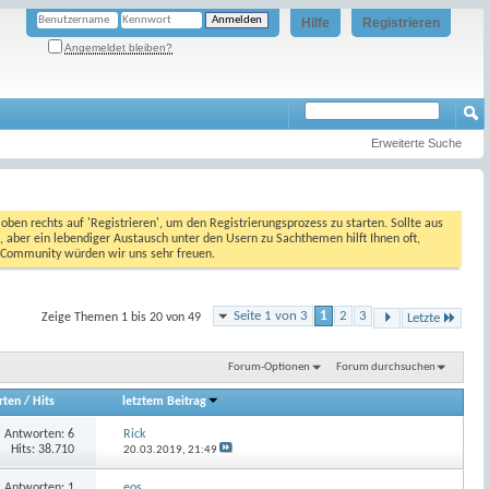
Hilfe
Registrieren
Angemeldet bleiben?
Erweiterte Suche
oben rechts auf 'Registrieren', um den Registrierungsprozess zu starten. Sollte aus
, aber ein lebendiger Austausch unter den Usern zu Sachthemen hilft Ihnen oft,
en Community würden wir uns sehr freuen.
Seite 1 von 3
1
2
3
Zeige Themen 1 bis 20 von 49
Letzte
Forum-Optionen
Forum durchsuchen
rten
/
Hits
letztem Beitrag
Antworten:
6
Rick
Hits: 38.710
20.03.2019,
21:49
Antworten:
1
eos