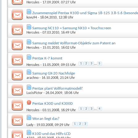
Hercules
- 17.09.2009, 07:27 Uhr
Zusammenspiel Pentax K10D und Sigma 18-125 3.8-5.6 (besonde
kovu94
- 18.04.2010, 12:38 Uhr
Samsung NC110 = Samsung NX10 + Touchscreen
Hercules
- 07.03.2010, 16:49 Uhr
Samsung meldet Vollformat-Objektiv zum Patent an
Hercules
- 15.01.2010, 16:02 Uhr
Pentax K-7 kommt
1
2
3
...
5
Hercules
- 11.05.2009, 09:15 Uhr
Samsung GX-20 Nachfolge
arachno
- 16.10.2008, 21:24 Uhr
Pentax plant Vollformatmodell!
LucisPictor
- 26.04.2009, 18:06 Uhr
Pentax K30D und K300D
1
2
3
...
4
Hercules
- 03.11.2008, 16:29 Uhr
Woran liegt das?
1
2
3
Lady
- 19.03.2008, 09:29 Uhr
K10D und das Hilfs-LCD