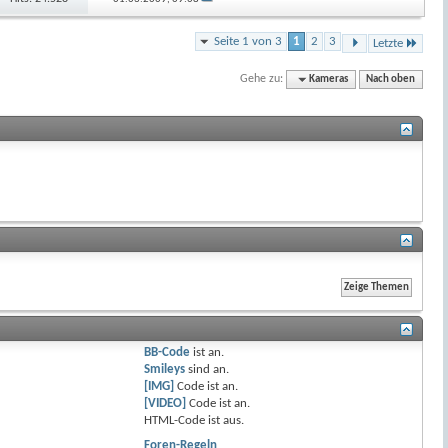
Seite 1 von 3
1
2
3
Letzte
Gehe zu:
Kameras
Nach oben
BB-Code
ist
an
.
Smileys
sind
an
.
[IMG]
Code ist
an
.
[VIDEO]
Code ist
an
.
HTML-Code ist
aus
.
Foren-Regeln