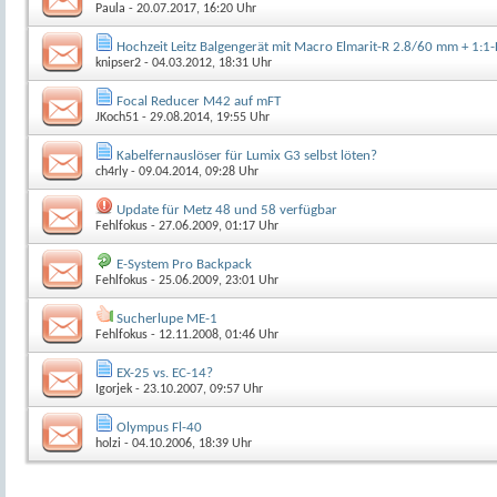
Paula
- 20.07.2017, 16:20 Uhr
Hochzeit Leitz Balgengerät mit Macro Elmarit-R 2.8/60 mm + 1
knipser2
- 04.03.2012, 18:31 Uhr
Focal Reducer M42 auf mFT
JKoch51
- 29.08.2014, 19:55 Uhr
Kabelfernauslöser für Lumix G3 selbst löten?
ch4rly
- 09.04.2014, 09:28 Uhr
Update für Metz 48 und 58 verfügbar
Fehlfokus
- 27.06.2009, 01:17 Uhr
E-System Pro Backpack
Fehlfokus
- 25.06.2009, 23:01 Uhr
Sucherlupe ME-1
Fehlfokus
- 12.11.2008, 01:46 Uhr
EX-25 vs. EC-14?
Igorjek
- 23.10.2007, 09:57 Uhr
Olympus Fl-40
holzi
- 04.10.2006, 18:39 Uhr