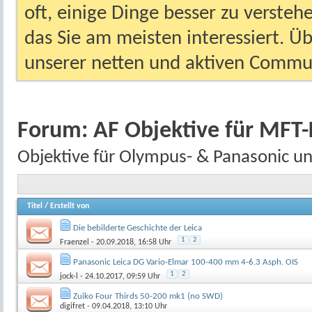
oft, einige Dinge besser zu versteh
das Sie am meisten interessiert. Ü
unserer netten und aktiven Commun
Forum:
AF Objektive für MFT
Objektive für Olympus- & Panasonic un
Titel
/
Erstellt von
Die bebilderte Geschichte der Leica
1
2
Fraenzel
- 20.09.2018, 16:58 Uhr
Panasonic Leica DG Vario-Elmar 100-400 mm 4-6.3 Asph. OIS
1
2
jock-l
- 24.10.2017, 09:59 Uhr
Zuiko Four Thirds 50-200 mk1 (no SWD)
digifret
- 09.04.2018, 13:10 Uhr