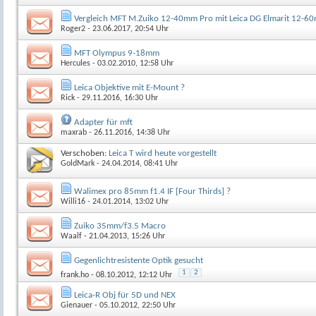
Vergleich MFT M.Zuiko 12-40mm Pro mit Leica DG Elmarit 12-6
Roger2
- 23.06.2017, 20:54 Uhr
MFT Olympus 9-18mm
Hercules
- 03.02.2010, 12:58 Uhr
Leica Objektive mit E-Mount ?
Rick
- 29.11.2016, 16:30 Uhr
Adapter für mft
maxrab
- 26.11.2016, 14:38 Uhr
Verschoben:
Leica T wird heute vorgestellt
GoldMark
- 24.04.2014, 08:41 Uhr
Walimex pro 85mm f1.4 IF [Four Thirds] ?
Willi16
- 24.01.2014, 13:02 Uhr
Zuiko 35mm/f3.5 Macro
Waalf
- 21.04.2013, 15:26 Uhr
Gegenlichtresistente Optik gesucht
1
2
frank.ho
- 08.10.2012, 12:12 Uhr
Leica-R Obj für 5D und NEX
Gienauer
- 05.10.2012, 22:50 Uhr