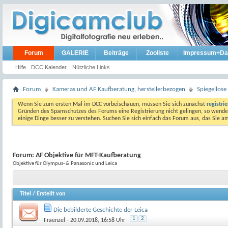
Forum
GALERIE
Beiträge
Zooliste
Impressum+Da
Hilfe
DCC Kalender
Nützliche Links
Forum
Kameras und AF Kaufberatung, herstellerbezogen
Spiegellos
Wenn Sie zum ersten Mal im DCC vorbeischauen, müssen Sie sich zunächst
registri
Gründen des Spamschutzes des Forums eine Registrierung nicht gelingen, so wenden
einige Dinge besser zu verstehen. Suchen Sie sich einfach das Forum aus, das Sie 
Forum:
AF Objektive für MFT-Kaufberatung
Objektive für Olympus- & Panasonic und Leica
Titel
/
Erstellt von
Die bebilderte Geschichte der Leica
1
2
Fraenzel
- 20.09.2018, 16:58 Uhr