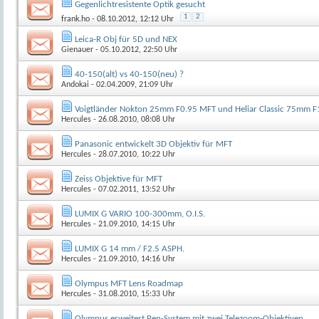
Gegenlichtresistente Optik gesucht
1
2
frank.ho
- 08.10.2012, 12:12 Uhr
Leica-R Obj für 5D und NEX
Gienauer
- 05.10.2012, 22:50 Uhr
40-150(alt) vs 40-150(neu) ?
Andokai
- 02.04.2009, 21:09 Uhr
Voigtländer Nokton 25mm F0.95 MFT und Heliar Classic 75mm 
Hercules
- 26.08.2010, 08:08 Uhr
Panasonic entwickelt 3D Objektiv für MFT
Hercules
- 28.07.2010, 10:22 Uhr
Zeiss Objektive für MFT
Hercules
- 07.02.2011, 13:52 Uhr
LUMIX G VARIO 100-300mm, O.I.S.
Hercules
- 21.09.2010, 14:15 Uhr
LUMIX G 14 mm / F2.5 ASPH.
Hercules
- 21.09.2010, 14:16 Uhr
Olympus MFT Lens Roadmap
Hercules
- 31.08.2010, 15:33 Uhr
Olympus erweitert Pen-System mit zwei Telezoom-Objektiven