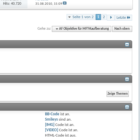
Hits: 40.720
31.08.2010,
15:09
Seite 1 von 2
1
2
Letzte
Gehe zu:
AF Objektive für MFT-Kaufberatung
Nach oben
BB-Code
ist
an
.
Smileys
sind
an
.
[IMG]
Code ist
an
.
[VIDEO]
Code ist
an
.
HTML-Code ist
aus
.