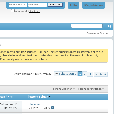
Hilfe
Registrieren
Angemeldet bleiben?
Erweiterte Suche
g
oben rechts auf 'Registrieren', um den Registrierungsprozess zu starten. Sollte aus
, aber ein lebendiger Austausch unter den Usern zu Sachthemen hilft Ihnen oft,
en Community würden wir uns sehr freuen.
Seite 1 von 2
1
2
Zeige Themen 1 bis 20 von 37
Letzte
Forum-Optionen
Forum durchsuchen
rten
/
Hits
letztem Beitrag
Antworten:
11
hinnerker
Hits: 69.729
24.09.2018,
23:26