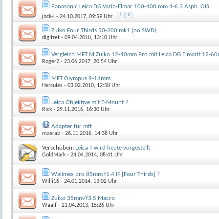
Panasonic Leica DG Vario-Elmar 100-400 mm 4-6.3 Asph. OIS
1
2
jock-l
- 24.10.2017, 09:59 Uhr
Zuiko Four Thirds 50-200 mk1 (no SWD)
digifret
- 09.04.2018, 13:10 Uhr
Vergleich MFT M.Zuiko 12-40mm Pro mit Leica DG Elmarit 12-6
Roger2
- 23.06.2017, 20:54 Uhr
MFT Olympus 9-18mm
Hercules
- 03.02.2010, 12:58 Uhr
Leica Objektive mit E-Mount ?
Rick
- 29.11.2016, 16:30 Uhr
Adapter für mft
maxrab
- 26.11.2016, 14:38 Uhr
Verschoben:
Leica T wird heute vorgestellt
GoldMark
- 24.04.2014, 08:41 Uhr
Walimex pro 85mm f1.4 IF [Four Thirds] ?
Willi16
- 24.01.2014, 13:02 Uhr
Zuiko 35mm/f3.5 Macro
Waalf
- 21.04.2013, 15:26 Uhr