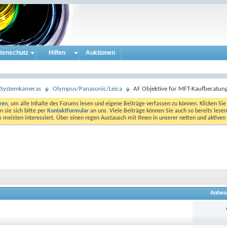
tenschutz
Hilfen
Auktionen
e Systemkameras
Olympus/Panasonic/Leica
AF Objektive für MFT-Kaufberatun
eren
, um alle Inhalte des Forums lesen und eigene Beiträge verfassen zu können. Klicken Sie 
 sie sich bitte per
Kontaktformular
an uns. Viele Beiträge können Sie auch so bereits lesen
am meisten interessiert. Über einen regen Austausch mit Ihnen in unserer netten und aktiv
Antwo