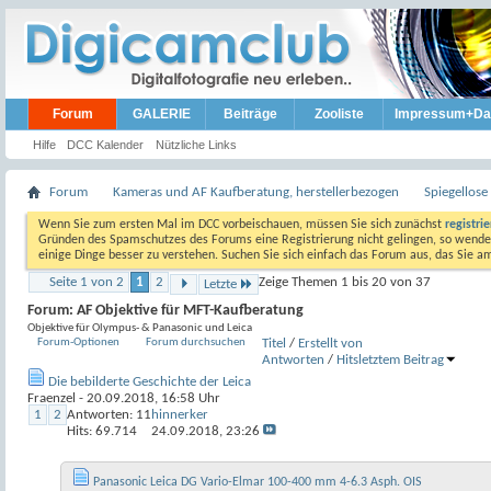
Forum
GALERIE
Beiträge
Zooliste
Impressum+Da
Hilfe
DCC Kalender
Nützliche Links
Forum
Kameras und AF Kaufberatung, herstellerbezogen
Spiegellos
Wenn Sie zum ersten Mal im DCC vorbeischauen, müssen Sie sich zunächst
registri
Gründen des Spamschutzes des Forums eine Registrierung nicht gelingen, so wenden
einige Dinge besser zu verstehen. Suchen Sie sich einfach das Forum aus, das Sie 
Seite 1 von 2
1
2
Zeige Themen 1 bis 20 von 37
Letzte
Forum:
AF Objektive für MFT-Kaufberatung
Objektive für Olympus- & Panasonic und Leica
Forum-Optionen
Forum durchsuchen
Titel
/
Erstellt von
Antworten
/
Hits
letztem Beitrag
Die bebilderte Geschichte der Leica
Fraenzel
- 20.09.2018, 16:58 Uhr
1
2
Antworten:
11
hinnerker
Hits: 69.714
24.09.2018,
23:26
Panasonic Leica DG Vario-Elmar 100-400 mm 4-6.3 Asph. OIS