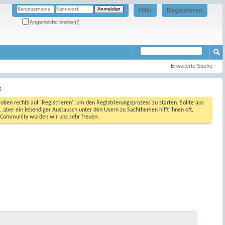
Hilfe
Registrieren
Angemeldet bleiben?
Erweiterte Suche
g
oben rechts auf 'Registrieren', um den Registrierungsprozess zu starten. Sollte aus
, aber ein lebendiger Austausch unter den Usern zu Sachthemen hilft Ihnen oft,
en Community würden wir uns sehr freuen.