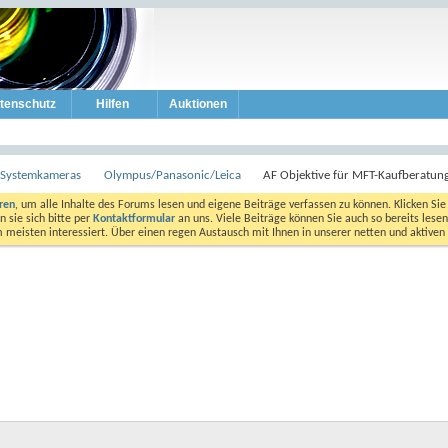
tenschutz
Hilfen
Auktionen
e Systemkameras
Olympus/Panasonic/Leica
AF Objektive für MFT-Kaufberatun
eren
, um alle Inhalte des Forums lesen und eigene Beiträge verfassen zu können. Klicken Sie 
 sie sich bitte per
Kontaktformular
an uns. Viele Beiträge können Sie auch so bereits lesen
am meisten interessiert. Über einen regen Austausch mit Ihnen in unserer netten und aktiv