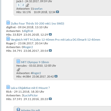
jock-l
- 24.10.2017, 09:59 Uhr
1
2
Antworten:
11
rawfan
Hits: 50.176
10.09.2018,
12:34
Zuiko Four Thirds 50-200 mk1 (no SWD)
digifret
- 09.04.2018, 13:10 Uhr
Antworten:
1
digifret
Hits: 33.829
23.05.2018,
12:29
Vergleich MFT M.Zuiko 12-40mm Pro mit Leica DG Elmarit 12-60mm
Roger2
- 23.06.2017, 20:54 Uhr
Antworten:
0
Roger2
Hits: 34.791
23.06.2017,
20:54
MFT Olympus 9-18mm
Hercules
- 03.02.2010, 12:58 Uhr
Antworten:
4
Roger2
Hits: 44.864
23.06.2017,
20:42
Leica Objektive mit E-Mount ?
Rick
- 29.11.2016, 16:30 Uhr
Antworten:
3
LucisPictor
Hits: 37.591
29.11.2016,
20:33
Adapter für mft