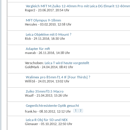
Vergleich MFT M.Zuiko 12-40mm Pro mit Leica DG Elmarit 12-60m
Roger2
- 23.06.2017, 20:54 Uhr
MFT Olympus 9-18mm
Hercules
- 03.02.2010, 12:58 Uhr
Leica Objektive mit E-Mount ?
Rick
- 29.11.2016, 16:30 Uhr
Adapter für mft
maxrab
- 26.11.2016, 14:38 Uhr
Verschoben:
Leica T wird heute vorgestellt
GoldMark
- 24.04.2014, 08:41 Uhr
Walimex pro 85mm f1.4 IF [Four Thirds] ?
Willi16
- 24.01.2014, 13:02 Uhr
Zuiko 35mm/f3.5 Macro
Waalf
- 21.04.2013, 15:26 Uhr
Gegenlichtresistente Optik gesucht
1
2
frank.ho
- 08.10.2012, 12:12 Uhr
Leica-R Obj für 5D und NEX
Gienauer
- 05.10.2012, 22:50 Uhr