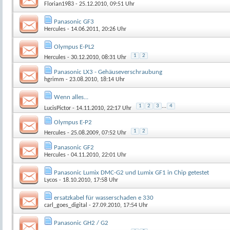
Florian1983
- 25.12.2010, 09:51 Uhr
Panasonic GF3
Hercules
- 14.06.2011, 20:26 Uhr
Olympus E-PL2
1
2
Hercules
- 30.12.2010, 08:31 Uhr
Panasonic LX3 - Gehäuseverschraubung
hgrimm
- 23.08.2010, 18:14 Uhr
Wenn alles...
1
2
3
...
4
LucisPictor
- 14.11.2010, 22:17 Uhr
Olympus E-P2
1
2
Hercules
- 25.08.2009, 07:52 Uhr
Panasonic GF2
Hercules
- 04.11.2010, 22:01 Uhr
Panasonic Lumix DMC-G2 und Lumix GF1 in Chip getestet
Lycos
- 18.10.2010, 17:58 Uhr
ersatzkabel für wasserschaden e 330
carl_goes_digital
- 27.09.2010, 17:54 Uhr
Panasonic GH2 / G2