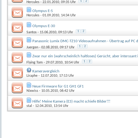
1
2
Hercules
- 22.01.2010, 09:35 Uhr
Olympus E-5
Hercules
- 01.09.2010, 14:34 Uhr
Olympus E-30
1
2
Santos
- 15.06.2010, 09:13 Uhr
Panasonic Lumix DMC-TZ10 Videoaufnahmen - Übertrag auf PC d
1
2
Juergen
- 02.08.2010, 09:17 Uhr
Zwar nur ein (wahrscheinlich haltloses) Gerücht, aber interssant 
1
2
Flying Tom
- 29.07.2010, 10:54 Uhr
Kameravergleich
Liraphe
- 12.07.2010, 17:13 Uhr
Neue Firmware für G1 GH1 GF1
Nixwiss
- 10.05.2010, 06:42 Uhr
Hilfe! Meine Kamera (E3) macht schiefe Bilder!!!
stal
- 12.04.2010, 13:54 Uhr