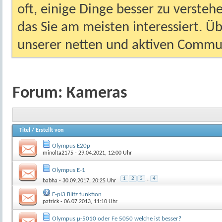
oft, einige Dinge besser zu versteh
das Sie am meisten interessiert. Ü
unserer netten und aktiven Commun
Forum:
Kameras
Titel
/
Erstellt von
Olympus E20p
minolta2175
- 29.04.2021, 12:00 Uhr
Olympus E-1
1
2
3
...
4
babha
- 30.09.2017, 20:25 Uhr
E-pl3 Blitz funktion
patrick
- 06.07.2013, 11:10 Uhr
Olympus µ-5010 oder Fe 5050 welche ist besser?