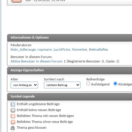
stal
- 12.04.2010, 13:54 Uhr
Informationen & Optionen
Moderatoren
klein_Adlerauge
,
ropmann
,
LucisPictor
,
hinnerker
,
RetinaReflex
Benutzer in diesem Forum:
Aktive Benutzer in diesem Forum
: 1 (Registrierte Benutzer: 0, Gäste: 1)
Anzeige-Eigenschaften
Alter
Sortiert nach
Reihenfolge
Aufsteigend
Absteige
Symbol-Legende
Enthält ungelesene Beiträge
Enthält keine neuen Beiträge
Beliebtes Thema mit neuen Beiträgen
Beliebtes Thema ohne neue Beiträge
Thema geschlossen