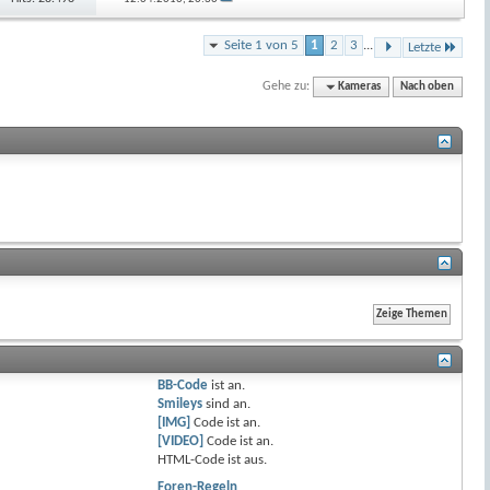
Seite 1 von 5
1
2
3
...
Letzte
Gehe zu:
Kameras
Nach oben
BB-Code
ist
an
.
Smileys
sind
an
.
[IMG]
Code ist
an
.
[VIDEO]
Code ist
an
.
HTML-Code ist
aus
.
Foren-Regeln