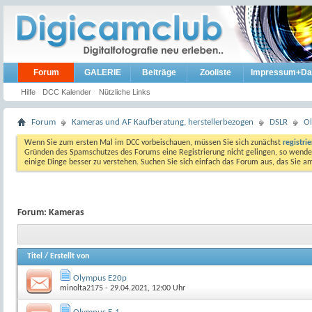
Forum
GALERIE
Beiträge
Zooliste
Impressum+Da
Hilfe
DCC Kalender
Nützliche Links
Forum
Kameras und AF Kaufberatung, herstellerbezogen
DSLR
Ol
Wenn Sie zum ersten Mal im DCC vorbeischauen, müssen Sie sich zunächst
registri
Gründen des Spamschutzes des Forums eine Registrierung nicht gelingen, so wenden
einige Dinge besser zu verstehen. Suchen Sie sich einfach das Forum aus, das Sie 
Forum:
Kameras
Titel
/
Erstellt von
Olympus E20p
minolta2175
- 29.04.2021, 12:00 Uhr