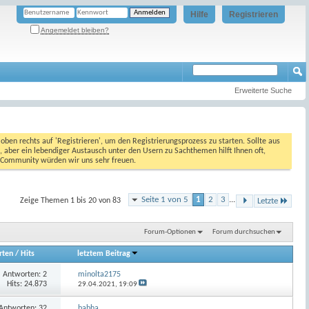
Hilfe
Registrieren
Angemeldet bleiben?
Erweiterte Suche
oben rechts auf 'Registrieren', um den Registrierungsprozess zu starten. Sollte aus
, aber ein lebendiger Austausch unter den Usern zu Sachthemen hilft Ihnen oft,
en Community würden wir uns sehr freuen.
Seite 1 von 5
1
2
3
...
Zeige Themen 1 bis 20 von 83
Letzte
Forum-Optionen
Forum durchsuchen
rten
/
Hits
letztem Beitrag
Antworten:
2
minolta2175
Hits: 24.873
29.04.2021,
19:09
Antworten:
32
babha