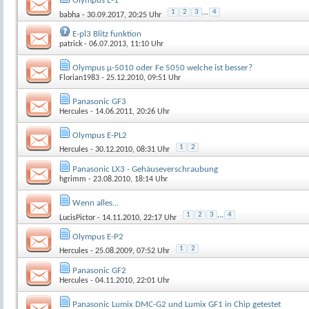
Olympus E-1
1
2
3
...
4
babha
- 30.09.2017, 20:25 Uhr
E-pl3 Blitz funktion
patrick
- 06.07.2013, 11:10 Uhr
Olympus µ-5010 oder Fe 5050 welche ist besser?
Florian1983
- 25.12.2010, 09:51 Uhr
Panasonic GF3
Hercules
- 14.06.2011, 20:26 Uhr
Olympus E-PL2
1
2
Hercules
- 30.12.2010, 08:31 Uhr
Panasonic LX3 - Gehäuseverschraubung
hgrimm
- 23.08.2010, 18:14 Uhr
Wenn alles...
1
2
3
...
4
LucisPictor
- 14.11.2010, 22:17 Uhr
Olympus E-P2
1
2
Hercules
- 25.08.2009, 07:52 Uhr
Panasonic GF2
Hercules
- 04.11.2010, 22:01 Uhr
Panasonic Lumix DMC-G2 und Lumix GF1 in Chip getestet