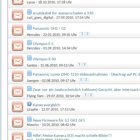
Lycos
- 18.10.2010, 17:58 Uhr
ersatzkabel für wasserschaden e 330
carl_goes_digital
- 27.09.2010, 17:54 Uhr
Panasonic GH2 / G2
1
2
Hercules
- 22.01.2010, 09:35 Uhr
Olympus E-5
Hercules
- 01.09.2010, 14:34 Uhr
Olympus E-30
1
2
Santos
- 15.06.2010, 09:13 Uhr
Panasonic Lumix DMC-TZ10 Videoaufnahmen - Übertrag auf PC d
1
2
Juergen
- 02.08.2010, 09:17 Uhr
Zwar nur ein (wahrscheinlich haltloses) Gerücht, aber interssant 
1
2
Flying Tom
- 29.07.2010, 10:54 Uhr
Kameravergleich
Liraphe
- 12.07.2010, 17:13 Uhr
Neue Firmware für G1 GH1 GF1
Nixwiss
- 10.05.2010, 06:42 Uhr
Hilfe! Meine Kamera (E3) macht schiefe Bilder!!!