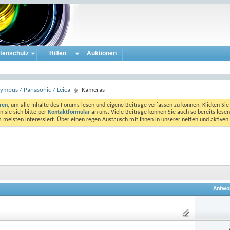
tenschutz
Hilfen
Auktionen
ympus / Panasonic / Leica
Kameras
eren
, um alle Inhalte des Forums lesen und eigene Beiträge verfassen zu können. Klicken Sie 
 sie sich bitte per
Kontaktformular
an uns. Viele Beiträge können Sie auch so bereits lesen
am meisten interessiert. Über einen regen Austausch mit Ihnen in unserer netten und aktiv
Antwo